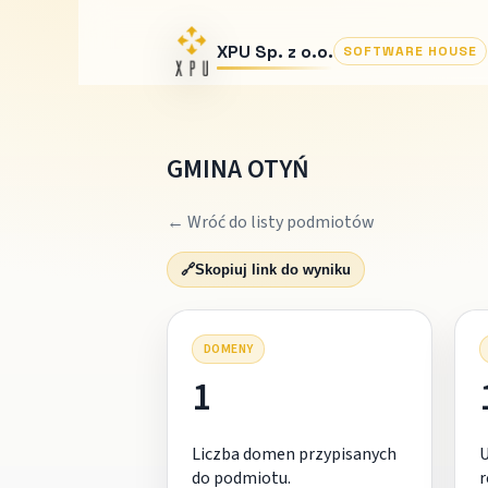
XPU Sp. z o.o.
SOFTWARE HOUSE
GMINA OTYŃ
← Wróć do listy podmiotów
🔗
Skopiuj link do wyniku
DOMENY
1
Liczba domen przypisanych
do podmiotu.
r