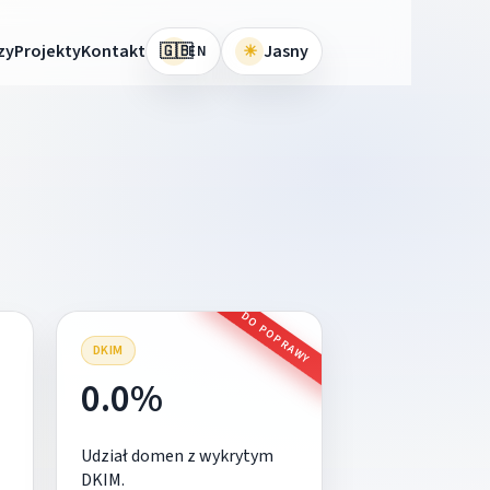
🇬🇧
zy
Projekty
Kontakt
☀
Jasny
EN
DO POPRAWY
DKIM
0.0%
Udział domen z wykrytym
DKIM.