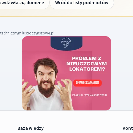
awdź własną domenę
Wróć do listy podmiotów
m technicznym
lustroczynszowe.pl
.
Baza wiedzy
Kont