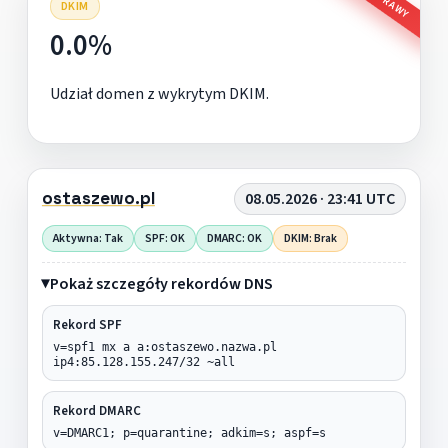
DKIM
0.0%
Udział domen z wykrytym DKIM.
ostaszewo.pl
08.05.2026 · 23:41 UTC
Aktywna: Tak
SPF: OK
DMARC: OK
DKIM: Brak
Pokaż szczegóły rekordów DNS
Rekord SPF
v=spf1 mx a a:ostaszewo.nazwa.pl
ip4:85.128.155.247/32 ~all
Rekord DMARC
v=DMARC1; p=quarantine; adkim=s; aspf=s