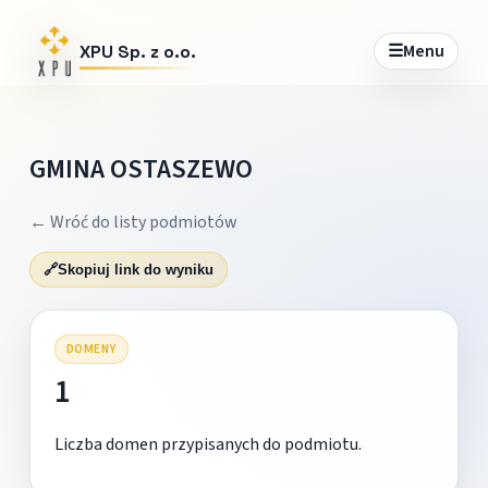
☰
Menu
XPU Sp. z o.o.
GMINA OSTASZEWO
← Wróć do listy podmiotów
🔗
Skopiuj link do wyniku
DOMENY
1
Liczba domen przypisanych do podmiotu.