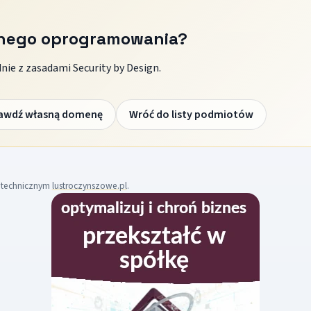
znego oprogramowania?
ie z zasadami Security by Design.
awdź własną domenę
Wróć do listy podmiotów
m technicznym
lustroczynszowe.pl
.