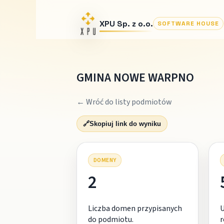
XPU Sp. z o.o.
SOFTWARE HOUSE
GMINA NOWE WARPNO
← Wróć do listy podmiotów
🔗
Skopiuj link do wyniku
DOMENY
2
Liczba domen przypisanych
do podmiotu.
r