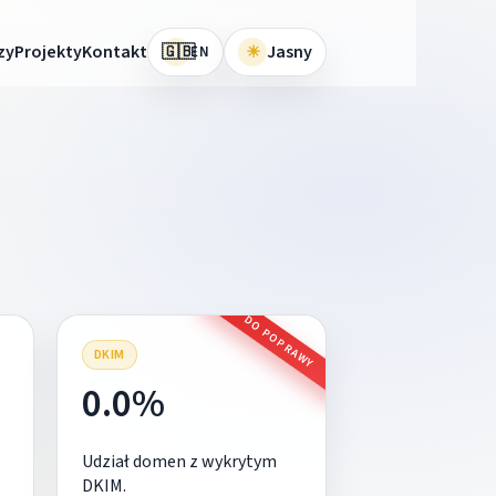
🇬🇧
zy
Projekty
Kontakt
☀
Jasny
EN
DO POPRAWY
DKIM
0.0%
Udział domen z wykrytym
DKIM.