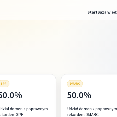
Start
Baza wied
SPF
DMARC
50.0%
50.0%
Udział domen z poprawnym
Udział domen z poprawnym
ekordem SPF.
rekordem DMARC.