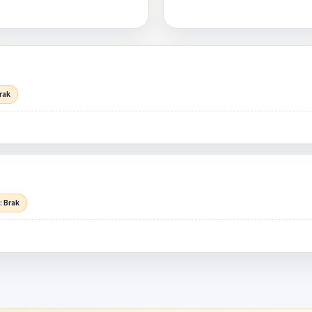
rak
: Brak