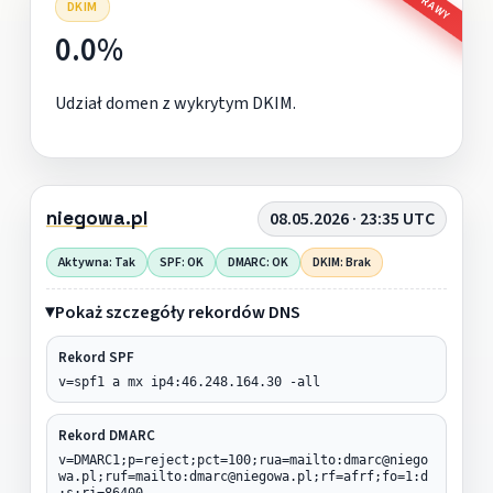
DKIM
0.0%
Udział domen z wykrytym DKIM.
niegowa.pl
08.05.2026 · 23:35 UTC
Aktywna: Tak
SPF: OK
DMARC: OK
DKIM: Brak
Pokaż szczegóły rekordów DNS
Rekord SPF
v=spf1 a mx ip4:46.248.164.30 -all
Rekord DMARC
v=DMARC1;p=reject;pct=100;rua=mailto:dmarc@niego
wa.pl;ruf=mailto:dmarc@niegowa.pl;rf=afrf;fo=1:d
:s;ri=86400