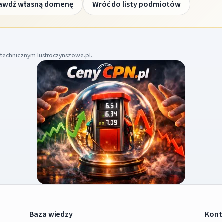
awdź własną domenę
Wróć do listy podmiotów
m technicznym
lustroczynszowe.pl
.
Baza wiedzy
Kont