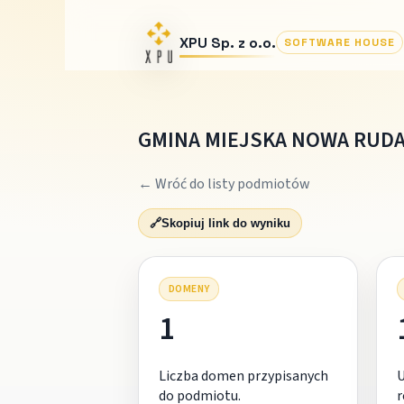
XPU Sp. z o.o.
SOFTWARE HOUSE
GMINA MIEJSKA NOWA RUD
← Wróć do listy podmiotów
🔗
Skopiuj link do wyniku
DOMENY
1
Liczba domen przypisanych
do podmiotu.
r