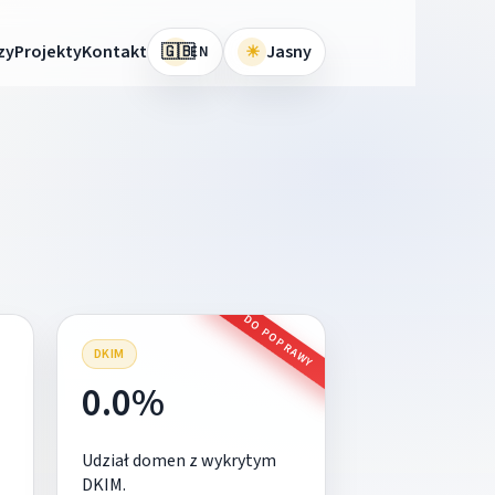
🇬🇧
zy
Projekty
Kontakt
☀
Jasny
EN
DO POPRAWY
DKIM
0.0%
Udział domen z wykrytym
DKIM.