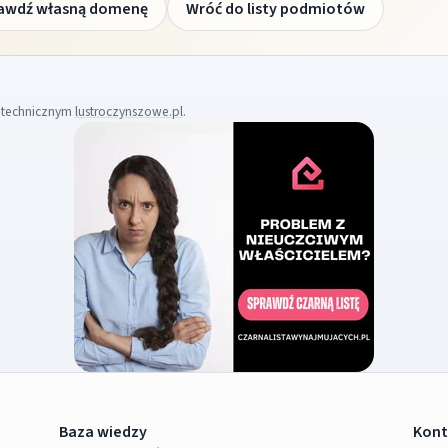
awdź własną domenę
Wróć do listy podmiotów
m technicznym
lustroczynszowe.pl
.
Baza wiedzy
Kont