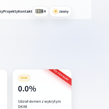
🇬🇧
zy
Projekty
Kontakt
☀
Jasny
EN
DO POPRAWY
DKIM
0.0%
Udział domen z wykrytym
DKIM.