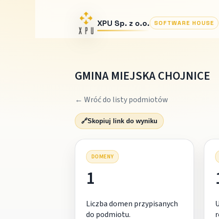
XPU Sp. z o.o.
SOFTWARE HOUSE
GMINA MIEJSKA CHOJNICE
← Wróć do listy podmiotów
🔗
Skopiuj link do wyniku
DOMENY
1
Liczba domen przypisanych
do podmiotu.
r