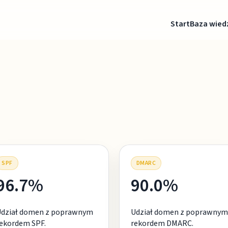
Start
Baza wied
SPF
DMARC
96.7%
90.0%
Udział domen z poprawnym
Udział domen z poprawnym
ekordem SPF.
rekordem DMARC.