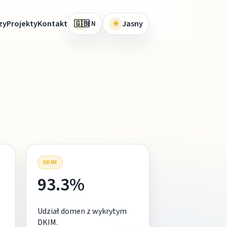
🇬🇧
zy
Projekty
Kontakt
☀
Jasny
EN
DKIM
93.3%
Udział domen z wykrytym
DKIM.