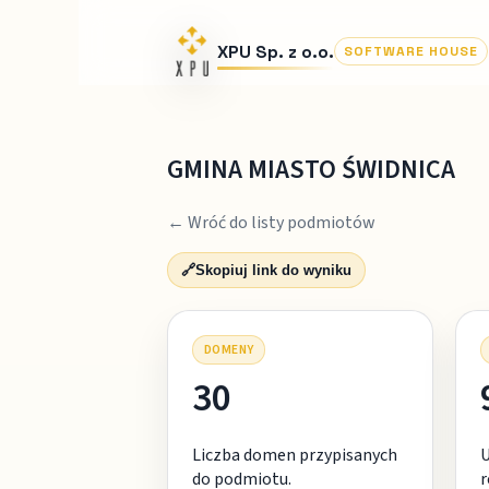
XPU Sp. z o.o.
SOFTWARE HOUSE
GMINA MIASTO ŚWIDNICA
← Wróć do listy podmiotów
🔗
Skopiuj link do wyniku
DOMENY
30
Liczba domen przypisanych
do podmiotu.
r