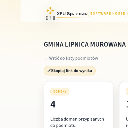
XPU Sp. z o.o.
SOFTWARE HOUSE
GMINA LIPNICA MUROWANA
← Wróć do listy podmiotów
🔗
Skopiuj link do wyniku
DOMENY
4
Liczba domen przypisanych
do podmiotu.
r