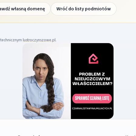
awdź własną domenę
Wróć do listy podmiotów
m technicznym
lustroczynszowe.pl
.