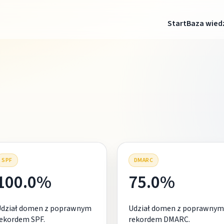
Start
Baza wied
SPF
DMARC
100.0%
75.0%
Udział domen z poprawnym
Udział domen z poprawnym
ekordem SPF.
rekordem DMARC.