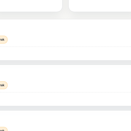
rak
rak
rak