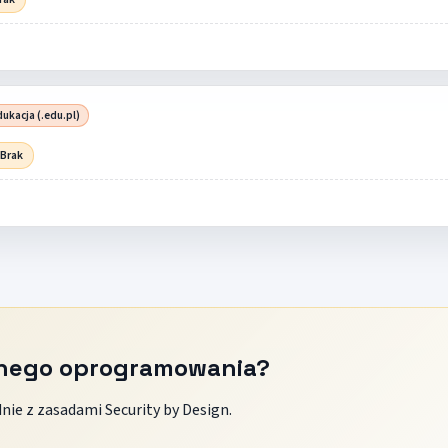
ukacja (.edu.pl)
 Brak
znego oprogramowania?
ie z zasadami Security by Design.