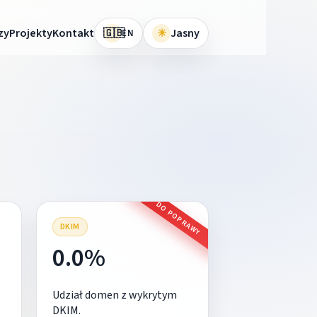
🇬🇧
zy
Projekty
Kontakt
☀
Jasny
EN
DO POPRAWY
DKIM
0.0%
Udział domen z wykrytym
DKIM.