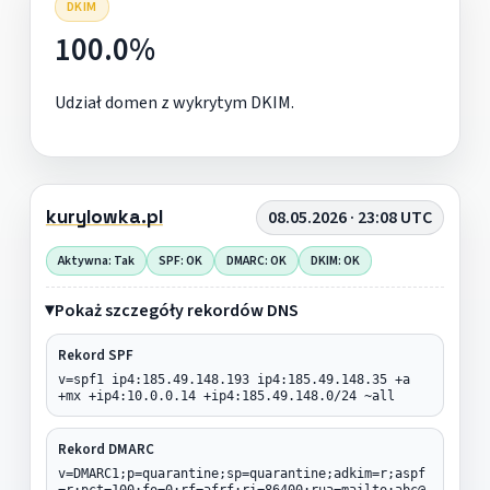
DKIM
100.0%
Udział domen z wykrytym DKIM.
kurylowka.pl
08.05.2026 · 23:08 UTC
Aktywna: Tak
SPF: OK
DMARC: OK
DKIM: OK
Pokaż szczegóły rekordów DNS
Rekord SPF
v=spf1 ip4:185.49.148.193 ip4:185.49.148.35 +a
+mx +ip4:10.0.0.14 +ip4:185.49.148.0/24 ~all
Rekord DMARC
v=DMARC1;p=quarantine;sp=quarantine;adkim=r;aspf
=r;pct=100;fo=0;rf=afrf;ri=86400;rua=mailto:abc@