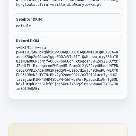
kurylowka.pl;ruf=mailto:abc@kurylowka.pl
Selektor DKIM
default
Rekord DKIM
v=DKIM1; k=rsa;
p=MIIBIjANBgkqhkiG9w0BAQEFAAOCAQ8AMIIBCgKCAQEA+a
xsqbXRbp2qGChwsYggoPO0/mVTd6IT+QwKLubojnjyF36aIG
8I1NOaOO6RJcNjf+0u07/b6CUchFkt6gcsnCwKZoy28RXftP
JZaHtFLfRxbdqxrndPMCqnH5tFamb0l2jVE2cy4HUdaUNTPN
csQ2XPVDIxAqeR092Wj+dqVF+Lzeb7diwjC49dAwKUPwEXfU
EhS5k9BmN2qTY7NrRbx2yR2odmOP2L/nXT91Glucm7yndUGl
tzvBjIWmKIMF43HD43DLPH+5Whw5BArrRpauuxBzANrlgSQL
k6xlUrgdOdbsGLkf8Sjdj5Xeu7Y68q2l6sBewa4aFlY9G/J0
imSQIDAQAB;