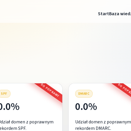
Start
Baza wied
DO POPRAWY
DO POP
SPF
DMARC
0.0%
0.0%
Udział domen z poprawnym
Udział domen z poprawnym
ekordem SPF.
rekordem DMARC.