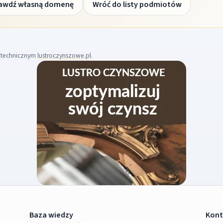
awdź własną domenę
Wróć do listy podmiotów
m technicznym
lustroczynszowe.pl
.
Baza wiedzy
Kont