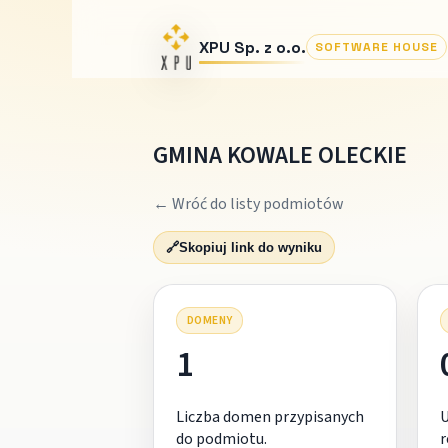
XPU Sp. z o.o.
SOFTWARE HOUSE
GMINA KOWALE OLECKIE
← Wróć do listy podmiotów
🔗
Skopiuj link do wyniku
DOMENY
1
Liczba domen przypisanych
do podmiotu.
r