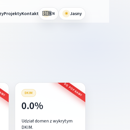
🇬🇧
zy
Projekty
Kontakt
☀
Jasny
EN
RAWY
DO POPRAWY
DKIM
0.0%
Udział domen z wykrytym
DKIM.