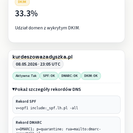
DKIM
33.3%
Udział domen z wykrytym DKIM.
kurdeszowazadyszka.pl
08.05.2026 · 23:05 UTC
Aktywna: Tak
SPF: OK
DMARC: OK
DKIM: OK
Pokaż szczegóły rekordów DNS
Rekord SPF
v=spf1 include:_spf.lh.pl -all
Rekord DMARC
v=DMARC1; p=quarantine; rua=mailto:dmarc-