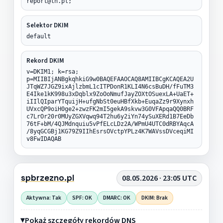
report@lh.pl;
Selektor DKIM
default
Rekord DKIM
v=DKIM1; k=rsa;
p=MIIBIjANBgkqhkiG9w0BAQEFAAOCAQ8AMIIBCgKCAQEA2U
JTqWZ7JGZ9ixAjlzbmL1cITPDonR1KLI4N6csBuDH/fFuTM3
E4Ike1kK998u3xDqblx9ZoOoNmufJayZOXtOSuexLA+UaET+
iIIlQIparYTquijH+ufgNbSt0euHBfXkb+EuqaZz9r9Xynxh
UVxcQP9oiH0ge2+zwzFK2mI5gekA9skvw3G0VFApqaQQ0BRF
c7LrOr20r0MUyZGXVqwq94T2hu6y2iYn74ySuXERd1B7EeDb
76tF+bM/4QJMdnquiu5vPfELcLDz2A/WPmU4UTC0dRBYAqcA
/8yqGCGBj1KG79Z9IIhEsrsOVctpYPLz4K7WAVssDVceqiMI
v8FwIDAQAB
spbrzezno.pl
08.05.2026 · 23:05 UTC
Aktywna: Tak
SPF: OK
DMARC: OK
DKIM: Brak
Pokaż szczegóły rekordów DNS