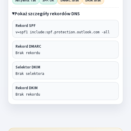
Aktywna: Tak
SPF: OK
DMARC: Brak
DKIM: Brak
Pokaż szczegóły rekordów DNS
Rekord SPF
v=spf1 include:spf.protection.outlook.com -all
Rekord DMARC
Brak rekordu
Selektor DKIM
Brak selektora
Rekord DKIM
Brak rekordu