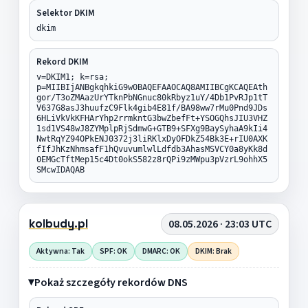
Selektor DKIM
dkim
Rekord DKIM
v=DKIM1; k=rsa;
p=MIIBIjANBgkqhkiG9w0BAQEFAAOCAQ8AMIIBCgKCAQEAth
gor/T3oZMAazUrYTknPbNGnuc80kRbyz1uY/4Db1PvRJp1tT
V637G8asJ3huufzC9Flk4gib4E81f/BA98ww7rMu0Pnd9JDs
6HLiVkVkKFHArYhp2rrmkntG3bwZbefFt+YSOGQhsJIU3VHZ
1sd1VS48wJ8ZYMplpRjSdmwG+GTB9+SFXg9BaySyhaA9kIi4
NwtRqYZ94OPkENJ0372j3liRKlxDyOFDkZ54Bk3E+rIU0AXK
fIfJhKzNhmsafF1hQvuvumlwlLdfdb3AhasMSVCY0a8yKk8d
0EMGcTftMep15c4Dt0okS582z8rQPi9zMWpu3pVzrL9ohhX5
SMcwIDAQAB
kolbudy.pl
08.05.2026 · 23:03 UTC
Aktywna: Tak
SPF: OK
DMARC: OK
DKIM: Brak
Pokaż szczegóły rekordów DNS