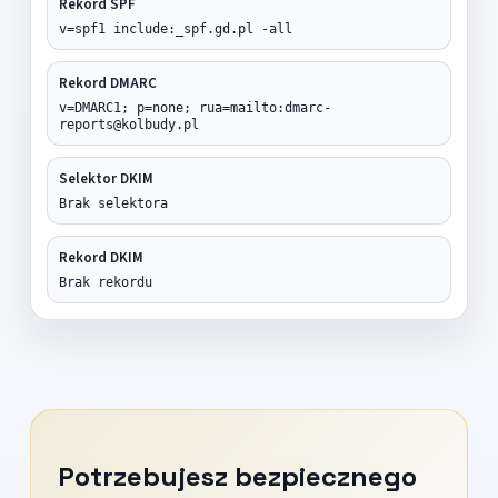
Rekord SPF
v=spf1 include:_spf.gd.pl -all
Rekord DMARC
v=DMARC1; p=none; rua=mailto:dmarc-
reports@kolbudy.pl
Selektor DKIM
Brak selektora
Rekord DKIM
Brak rekordu
Potrzebujesz bezpiecznego