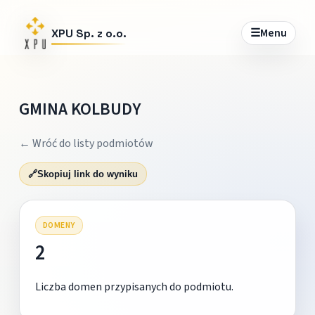
☰
Menu
XPU Sp. z o.o.
GMINA KOLBUDY
← Wróć do listy podmiotów
🔗
Skopiuj link do wyniku
DOMENY
2
Liczba domen przypisanych do podmiotu.