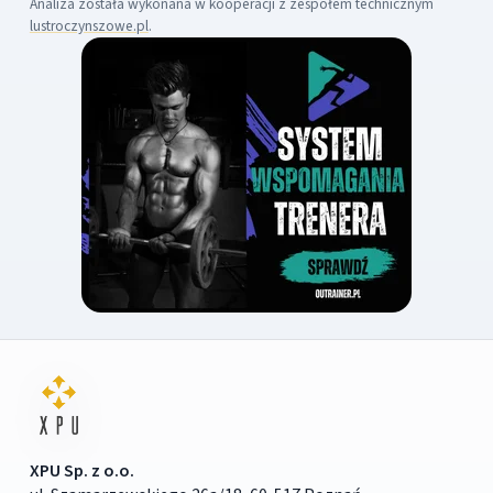
Analiza została wykonana w kooperacji z zespołem technicznym
lustroczynszowe.pl
.
XPU Sp. z o.o.