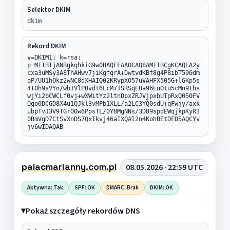
Selektor DKIM
dkim
Rekord DKIM
v=DKIM1; k=rsa;
p=MIIBIjANBgkqhkiG9w0BAQEFAAOCAQ8AMIIBCgKCAQEA2y
cxa3uMSy3A8ThAHwv7jiKgfqrA+DwtvdKBf8g4P8ibT59Gdm
oP/UU1hOkz2wNC8dXHAIQ02KRypXO57uVAHFX505G+lGKp5s
4T0h9sVYn/wb1VlP0vdt6LcM71SRSqE0a96EuOtu5cMn9Ihs
wjYi2bCWCLf0vj+wXWitYz2ltnDpxZRJVjpxbUTpRxQ050FV
Qgo0DCGD8X4u1QJkl3vMPb1XLL/a2LC3YQ0sdU+qFwjy/axk
ubpTvJ3V9TGrO0w6PpsTL/0Y8MgNNs/3D89spdEWqjkpKyR3
0BmVgD7CtSvXnDS7QxIkvj46aIXQAl2n4KohBEtDFD5AQCYv
jv6wIDAQAB
palacmarianny.com.pl
08.05.2026 · 22:59 UTC
Aktywna: Tak
SPF: OK
DMARC: Brak
DKIM: OK
Pokaż szczegóły rekordów DNS