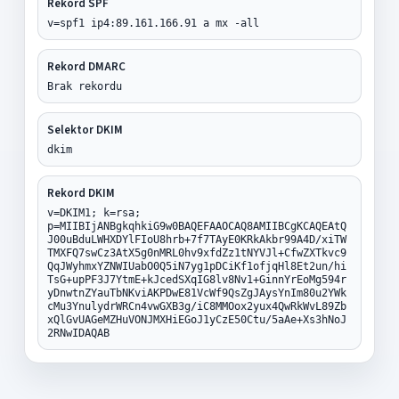
Rekord SPF
v=spf1 ip4:89.161.166.91 a mx -all
Rekord DMARC
Brak rekordu
Selektor DKIM
dkim
Rekord DKIM
v=DKIM1; k=rsa;
p=MIIBIjANBgkqhkiG9w0BAQEFAAOCAQ8AMIIBCgKCAQEAtQ
J00uBduLWHXDYlFIoU8hrb+7f7TAyE0KRkAkbr99A4D/xiTW
TMXFQ7swCz3AtX5g0nMRL0hv9xfdZz1tNYVJl+CfwZXTkvc9
QqJWyhmxYZNWIUabO0Q5iN7yg1pDCiKf1ofjqHl8Et2un/hi
TsG+upPF3J7YtmE+kJcedSXqIG8lv8Nv1+GinnYrEoMg594r
yDnwtnZYauTbNKviAKPDwE81VcWf9QsZgJAysYnIm80u2YWk
cMu3YnulydrWRCn4vwGXB3g/iC8MMOox2yux4QwRkWvL89Zb
xQlGvUAGeMZHuVONJMXHiEGoJ1yCzE50Ctu/5aAe+Xs3hNoJ
2RNwIDAQAB