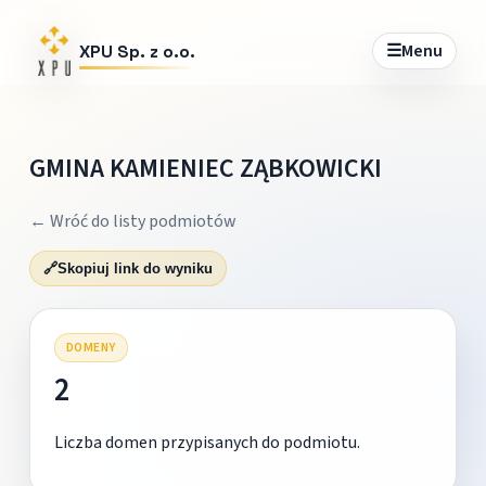
☰
Menu
XPU Sp. z o.o.
GMINA KAMIENIEC ZĄBKOWICKI
← Wróć do listy podmiotów
🔗
Skopiuj link do wyniku
DOMENY
2
Liczba domen przypisanych do podmiotu.