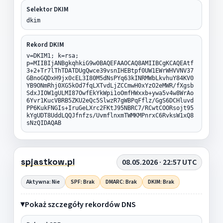
Selektor DKIM
dkim
Rekord DKIM
v=DKIM1; k=rsa;
p=MIIBIjANBgkqhkiG9w0BAQEFAAOCAQ8AMIIBCgKCAQEAtf
3+2+Tr7lThTDATDUgQwce39vsnIHEBtpf0UW1EWrWHVVNV37
GBnoGQDxH9jx0cEL3I80M5dNsPYq63kINRMWbLkvhuY84KV0
YB9ONmRhj0XG5kOd7fqLXTvdLjZCCmwH0xYzO2eMWR/fXgsb
SdxJIOW1gULMI87OwfEkYkWpi1oOmfHWxxb+ywa5v4w8WrAo
6Yvr1KucVBRB5ZKU2eQc5SlwzR7gWBPqFflz/GgS6DCHluvd
PP6KukFNGIs+IruGeLXrc2FKtJ95NBRC7/RCwtCOORsojt95
kYgUDT8UddLQQJfnfzs/UvmflnxmTWMKMPnrxC6RvksW1xQ8
sNzQIDAQAB
spjastkow.pl
08.05.2026 · 22:57 UTC
Aktywna: Nie
SPF: Brak
DMARC: Brak
DKIM: Brak
Pokaż szczegóły rekordów DNS