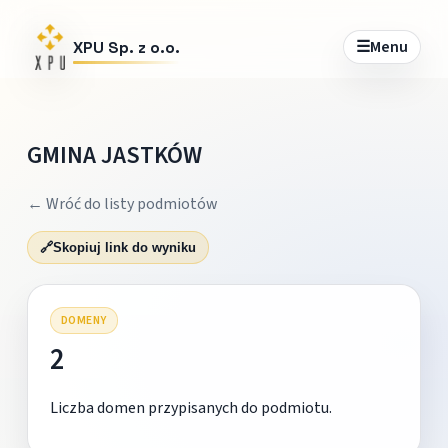
☰
Menu
XPU Sp. z o.o.
GMINA JASTKÓW
← Wróć do listy podmiotów
🔗
Skopiuj link do wyniku
DOMENY
2
Liczba domen przypisanych do podmiotu.