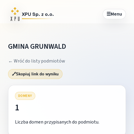
☰
Menu
XPU Sp. z o.o.
GMINA GRUNWALD
← Wróć do listy podmiotów
🔗
Skopiuj link do wyniku
DOMENY
1
Liczba domen przypisanych do podmiotu.