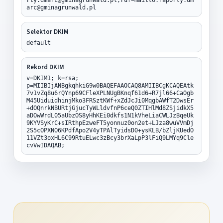
arc@gminagrunwald.pl
Selektor DKIM
default
Rekord DKIM
v=DKIM1; k=rsa;
p=MIIBIjANBgkqhkiG9w0BAQEFAAOCAQ8AMIIBCgKCAQEAtk
7v1vZq8u6rQYnp69CFleXPLNUgBKnqf61d6+R7jl66+CaOgb
M45UiduidhinjMko3FRSztKWf+xZdJcJi0MqgbAWfT2DwsEr
+dOQnrkNBURtjGjucTyWLldvfnP6ceQ0ZTIHlMd8ZSjidkX5
aDOwWrdL05aUbzOS8yHhKEi0dkfs1N1kVheLiaCWLJzBqeUk
9KYVSyKrC+sIRthpEzweFT5yonnuz0on2et+LJza8wuVVmDj
2S5cOPXNO6KPdfApo2V4yTPAlTyidsD0+ysKLB/bZljKUedO
11VZt3oxHL6C99RtuELwc3zBcy3brXaLpP3lFiQ9LMYq9Cle
cvVwIDAQAB;