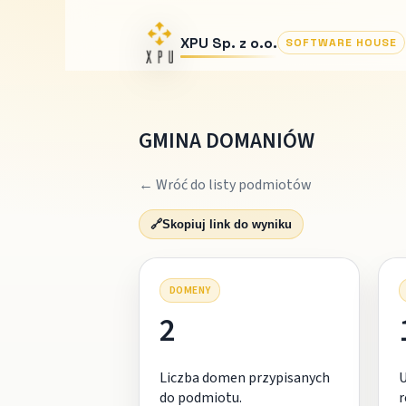
XPU Sp. z o.o.
SOFTWARE HOUSE
GMINA DOMANIÓW
← Wróć do listy podmiotów
🔗
Skopiuj link do wyniku
DOMENY
2
Liczba domen przypisanych
do podmiotu.
r