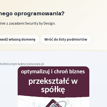
znego oprogramowania?
ie z zasadami Security by Design.
awdź własną domenę
Wróć do listy podmiotów
m technicznym
lustroczynszowe.pl
.