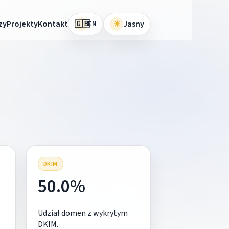
🇬🇧
zy
Projekty
Kontakt
☀
Jasny
EN
DKIM
50.0%
Udział domen z wykrytym
DKIM.