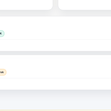
OK
rak