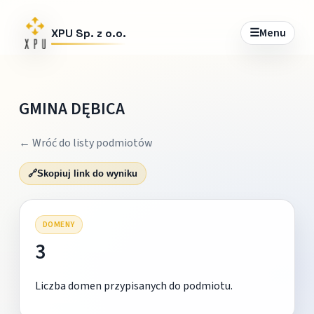
☰
Menu
XPU Sp. z o.o.
GMINA DĘBICA
← Wróć do listy podmiotów
🔗
Skopiuj link do wyniku
DOMENY
3
Liczba domen przypisanych do podmiotu.