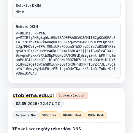
Selektor DKIM
dkim
Rekord DKIM
v=DKIM1; k=rsa;
p=MIIBIjANBgkqhkiG9w0BAQEFAAOCAQ8AMIIBCgKCAQEAs3
F4T720sh2tmu7kAeaqRKT6E67sgwtc5RANUDbHFrzEQnZeaE
IJg/PHOV3ywTPAfM0kiURzFDboaGTWSX+yDJYc7wBXABYFS+
qeXCxrPX/VKUu8Ye40kUBP/m+k6BC4zijjJ+fGwalcAlX42u
9svqmwMyxXP3XlE3NpM66NvGANK9GtDjBigi+nlTEPMTfLTm
anPcJF4tzKde0Ti+blxPOhNxP8RZbB7cliLNiuO0LVtUlD+6
5iHysZagelqwCeGBMIuyk3Q8fGxOFrsDPNrfuVZK7JLl75ga
aYsfl6mwyNyMukF6tzP5Lfsjm9UvIKar//8slu3f7nUc/Dr1
yDpwIDAQAB
stobierna.edu.pl
Edukacja (.edu.pl)
08.05.2026 · 22:47 UTC
Aktywna: Nie
SPF: Brak
DMARC: Brak
DKIM: Brak
Pokaż szczegóły rekordów DNS