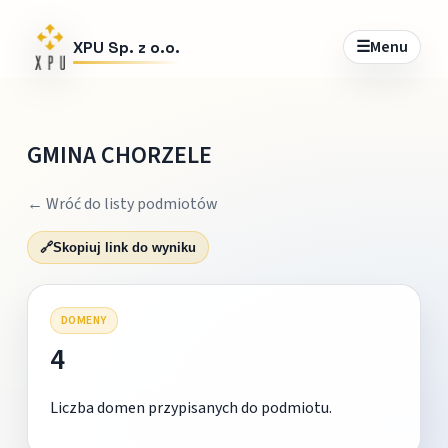
☰
Menu
XPU Sp. z o.o.
GMINA CHORZELE
← Wróć do listy podmiotów
🔗
Skopiuj link do wyniku
DOMENY
4
Liczba domen przypisanych do podmiotu.