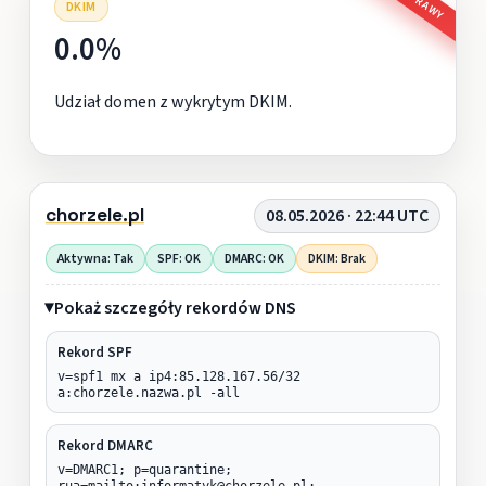
DKIM
0.0%
Udział domen z wykrytym DKIM.
chorzele.pl
08.05.2026 · 22:44 UTC
Aktywna: Tak
SPF: OK
DMARC: OK
DKIM: Brak
Pokaż szczegóły rekordów DNS
Rekord SPF
v=spf1 mx a ip4:85.128.167.56/32
a:chorzele.nazwa.pl -all
Rekord DMARC
v=DMARC1; p=quarantine;
rua=mailto:informatyk@chorzele.pl;