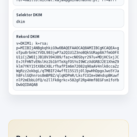
Selektor DKIM
dkim
Rekord DKIM
v=DKIM1; k=rsa;
p=MIIBIjANBgkqhkiG9w0BAQEFAAOCAQ8AMIIBCgKCAQEA+g
oTpu8rbnkCYVDL983jwP7a2Q1U1Z3noBQkSURap8A7fmG0FX
U1iCjZW0IjJB18V394389/faz+cNOSbyr297u+MDjHCSxjJC
E+JtFHNTvENslHz2b1bYTeXgfOSYoI9WCzXdGRBJ2E1XhmZ9
klm7YKY15tX8bCX8LrfhafPIm6m72082q90aAV4nlk8ccaZz
WgRzz2okbgL/qTMBIF24wffE15S15j0l3pwHhDpgoJwo5YJa
h8FslGQhnros8mBPBZ/qlqKDPmR/LksfCUIm+bWndspBKuwf
nlP2mEbbLOfQ/o2llFk8grkc+582gF2Rp4Hmf8EGFsm1foYb
DwbQIDAQAB