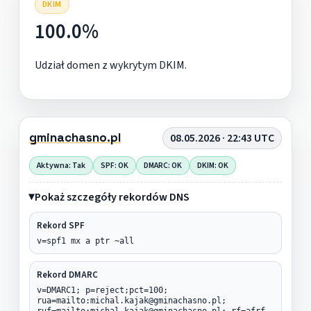
DKIM
100.0%
Udział domen z wykrytym DKIM.
gminachasno.pl
08.05.2026 · 22:43 UTC
Aktywna: Tak
SPF: OK
DMARC: OK
DKIM: OK
Pokaż szczegóły rekordów DNS
Rekord SPF
v=spf1 mx a ptr ~all
Rekord DMARC
v=DMARC1; p=reject;pct=100;
rua=mailto:michal.kajak@gminachasno.pl;
ruf=mailto:michal.kajak@gminachasno.pl; rf=afrf