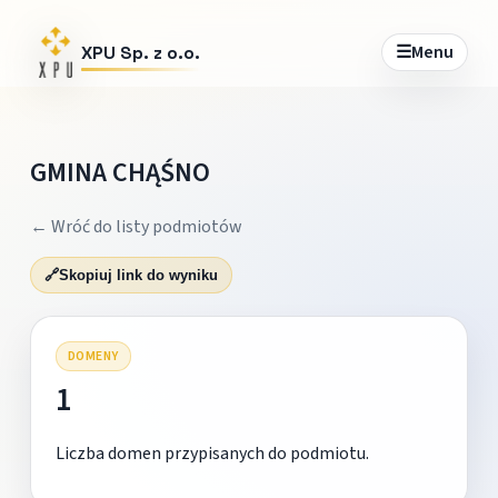
☰
Menu
XPU Sp. z o.o.
GMINA CHĄŚNO
← Wróć do listy podmiotów
🔗
Skopiuj link do wyniku
DOMENY
1
Liczba domen przypisanych do podmiotu.