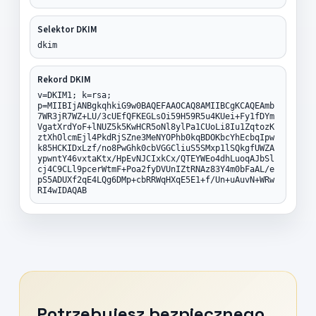
Selektor DKIM
dkim
Rekord DKIM
v=DKIM1; k=rsa;
p=MIIBIjANBgkqhkiG9w0BAQEFAAOCAQ8AMIIBCgKCAQEAmb
7WR3jR7WZ+LU/3cUEfQFKEGLsOi59H59R5u4KUei+Fy1fDYm
VgatXrdYoF+lNUZ5k5KwHCR5oNl8ylPa1CUoLi8Iu1ZqtozK
ztXhOlcmEjl4PkdRjSZne3MeNYOPhb0kqBDOKbcYhEcbqIpw
k85HCKIDxLzf/no8PwGhk0cbVGGCliuS5SMxp1lSQkgfUWZA
ypwntY46vxtaKtx/HpEvNJCIxkCx/QTEYWEo4dhLuoqAJbSl
cj4C9CLl9pcerWtmF+Poa2fyDVUnIZtRNAz83Y4m0bFaAL/e
pS5ADUXf2qE4LQg6DMp+cbRRWqHXqE5E1+f/Un+uAuvN+WRw
RI4wIDAQAB
Potrzebujesz bezpiecznego