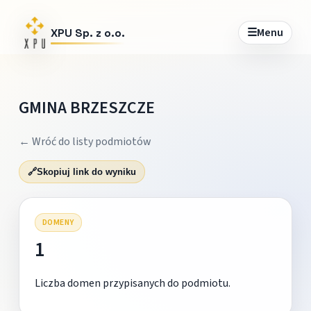
☰
Menu
XPU Sp. z o.o.
GMINA BRZESZCZE
← Wróć do listy podmiotów
🔗
Skopiuj link do wyniku
DOMENY
1
Liczba domen przypisanych do podmiotu.