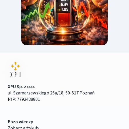
XPU Sp. z o.o.
ul. Szamarzewskiego 26a/18, 60-517 Poznań
NIP: 7792488801
Baza wiedzy
Zobacz artykuły