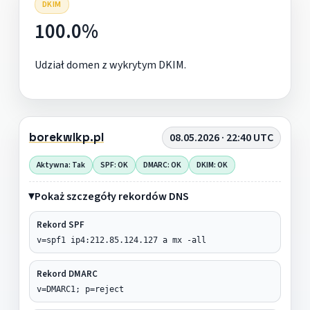
DKIM
100.0%
Udział domen z wykrytym DKIM.
borekwlkp.pl
08.05.2026 · 22:40 UTC
Aktywna: Tak
SPF: OK
DMARC: OK
DKIM: OK
Pokaż szczegóły rekordów DNS
Rekord SPF
v=spf1 ip4:212.85.124.127 a mx -all
Rekord DMARC
v=DMARC1; p=reject