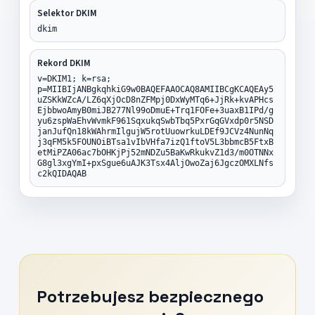
Selektor DKIM
dkim
Rekord DKIM
v=DKIM1; k=rsa;
p=MIIBIjANBgkqhkiG9w0BAQEFAAOCAQ8AMIIBCgKCAQEAy5
uZSKkWZcA/LZ6qXjOcD8nZFMpj0DxWyMTq6+JjRk+kvAPHcs
EjbbwoAmyB0miJB277Nl99oDmuE+Trq1FOFe+3uaxB1IPd/g
yu6zspWaEhvWvmkF961SqxukqSwbTbq5PxrGqGVxdp0r5NSD
janJufQn18kWAhrmIlgujW5rotUuowrkuLDEf9JCVz4NunNq
j3qFM5k5FOUNOiBTsa1vIbVHfa7izQ1ftoV5L3bbmcB5FtxB
etMiPZA06ac7bOHKjPj52mNDZu5BaKwRkukvZ1d3/m0OTNNx
G8gl3xgYmI+pxSgue6uAJK3Tsx4AljOwoZaj6JgczOMXLNfs
c2kQIDAQAB
Potrzebujesz bezpiecznego