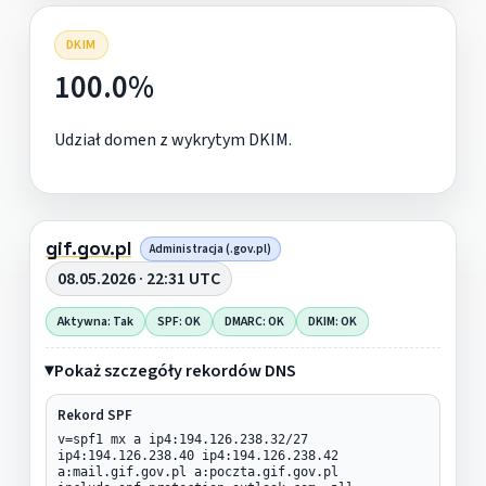
DKIM
100.0%
Udział domen z wykrytym DKIM.
gif.gov.pl
Administracja (.gov.pl)
08.05.2026 · 22:31 UTC
Aktywna: Tak
SPF: OK
DMARC: OK
DKIM: OK
Pokaż szczegóły rekordów DNS
Rekord SPF
v=spf1 mx a ip4:194.126.238.32/27
ip4:194.126.238.40 ip4:194.126.238.42
a:mail.gif.gov.pl a:poczta.gif.gov.pl