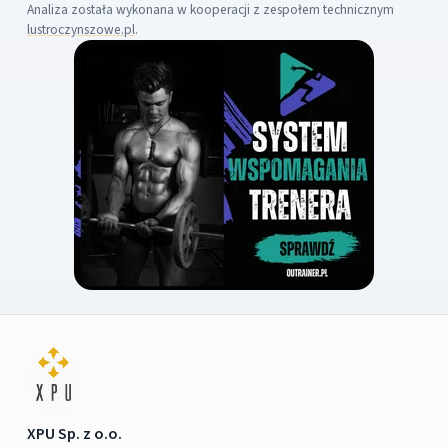
Analiza została wykonana w kooperacji z zespołem technicznym
lustroczynszowe.pl
.
XPU Sp. z o.o.