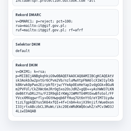
include:spf.protection.outlook.com -all
Rekord DMARC
v=DMARC1; p=reject; pct=100;
rua=mailto:it@gif.gov.pl;
ruf=mailto:it@gif.gov.pl; rf=afrf
Selektor DKIM
default
Rekord DKIM
v=DKIM1; k=rsa;
p=MIIBIjANBgkqhkiG9w0BAQEFAAOCAQ8AMIIBCgKCAQEAtV
sk3Aokb3w2pxtGr6CPvm2Vb/nzluMwXtpFNA6lcX1WJ1ylKb
k8Nrwk0pPwo2EirpkfErjw/YYeAp0EoHeYapIvdgGGk+BGuN
m2PVFUl/CkZXWc6mJRrOg5xo2OsJdRZ+gQD++yAshWW37LKN
deB6tYuDRi2Yu/F2IR9qbIrKWgJ1WMVTU4MtOxwBfoSol/FF
YVcxXMXqgwrfly+OGtHwpqb6FfHuq7Gt6nYtO/eYIM73iydw
tizLTgpkQEYus5K64xfQI+4f+CnbH+kxjX39njif/Wue0xon
I33jrtxABczbCL3RuWc/ikc20ExWRdKWQ0cwhZ/xPCv3WO3J
4LiwIDAQAB