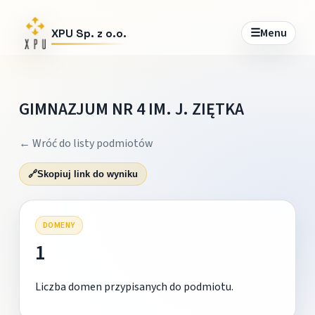
☰
Menu
XPU Sp. z o.o.
GIMNAZJUM NR 4 IM. J. ZIĘTKA
← Wróć do listy podmiotów
🔗
Skopiuj link do wyniku
DOMENY
1
Liczba domen przypisanych do podmiotu.