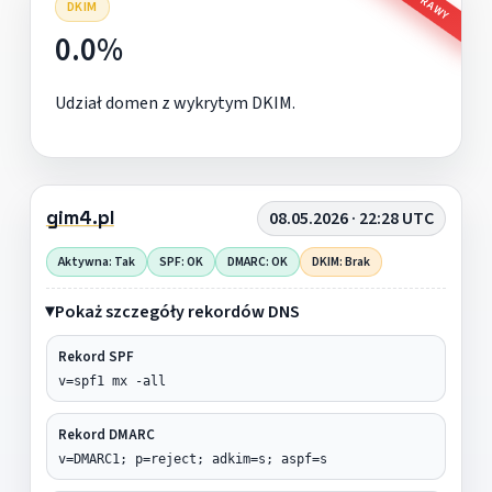
DKIM
0.0%
Udział domen z wykrytym DKIM.
gim4.pl
08.05.2026 · 22:28 UTC
Aktywna: Tak
SPF: OK
DMARC: OK
DKIM: Brak
Pokaż szczegóły rekordów DNS
Rekord SPF
v=spf1 mx -all
Rekord DMARC
v=DMARC1; p=reject; adkim=s; aspf=s