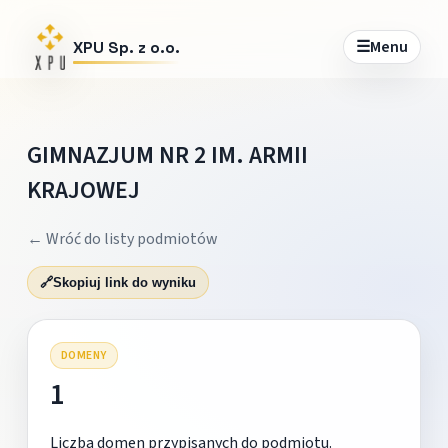
☰
Menu
XPU Sp. z o.o.
GIMNAZJUM NR 2 IM. ARMII
KRAJOWEJ
← Wróć do listy podmiotów
🔗
Skopiuj link do wyniku
DOMENY
1
Liczba domen przypisanych do podmiotu.