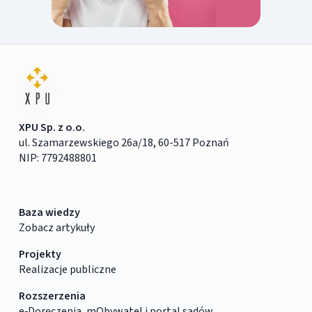
XPU Sp. z o.o.
ul. Szamarzewskiego 26a/18, 60-517 Poznań
NIP: 7792488801
Baza wiedzy
Zobacz artykuły
Projekty
Realizacje publiczne
Rozszerzenia
e‑Doręczenia, mObywatel i portal sądów