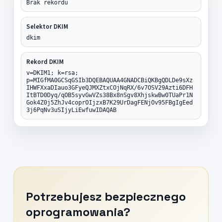
Brak rekordu
Selektor DKIM
dkim
Rekord DKIM
v=DKIM1; k=rsa;
p=MIGfMA0GCSqGSIb3DQEBAQUAA4GNADCBiQKBgQDLDe9sXz
IHWFXxaDIauo3GFyeQJMXZtxCOjNqRX/6v7OSV29Azti6DFH
ItBTD0Dyq/qOB5syvGwVZs38Bx8nSgv8XhjskwBw0TUaPr1N
Gok4Z0j5ZhJv4coprOIjzxB7K29UrDagFENjOv95FBgIgEed
3j6PqNv3uSIjyLiEwfuwIDAQAB
Potrzebujesz bezpiecznego
oprogramowania?