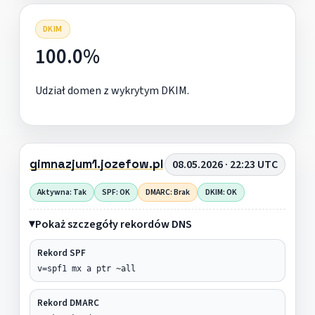
DKIM
100.0%
Udział domen z wykrytym DKIM.
gimnazjum1.jozefow.pl
08.05.2026 · 22:23 UTC
Aktywna: Tak
SPF: OK
DMARC: Brak
DKIM: OK
Pokaż szczegóły rekordów DNS
Rekord SPF
v=spf1 mx a ptr ~all
Rekord DMARC