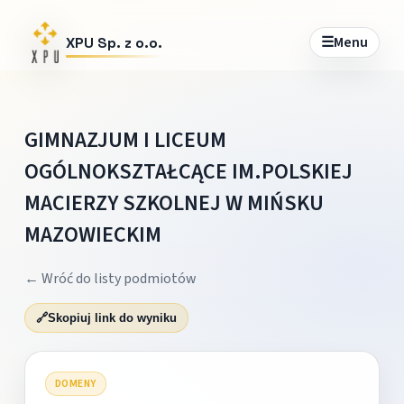
☰
Menu
XPU Sp. z o.o.
GIMNAZJUM I LICEUM
OGÓLNOKSZTAŁCĄCE IM.POLSKIEJ
MACIERZY SZKOLNEJ W MIŃSKU
MAZOWIECKIM
← Wróć do listy podmiotów
🔗
Skopiuj link do wyniku
DOMENY