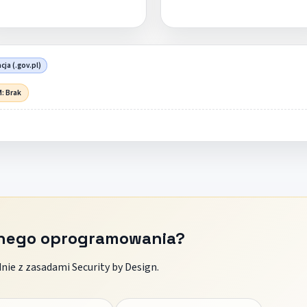
cja (.gov.pl)
: Brak
znego oprogramowania?
ie z zasadami Security by Design.