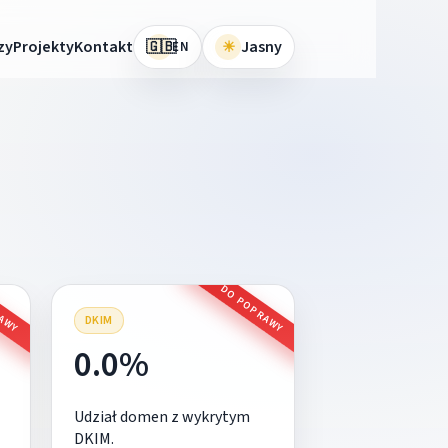
🇬🇧
zy
Projekty
Kontakt
☀
Jasny
EN
RAWY
DO POPRAWY
DKIM
0.0%
Udział domen z wykrytym
DKIM.