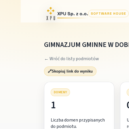
XPU Sp. z o.o.
SOFTWARE HOUSE
GIMNAZJUM GMINNE W DO
← Wróć do listy podmiotów
🔗
Skopiuj link do wyniku
DOMENY
1
Liczba domen przypisanych
do podmiotu.
r