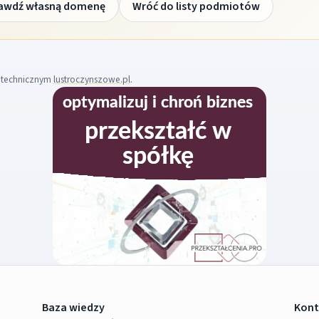
awdź własną domenę
Wróć do listy podmiotów
m technicznym
lustroczynszowe.pl
.
Baza wiedzy
Kont