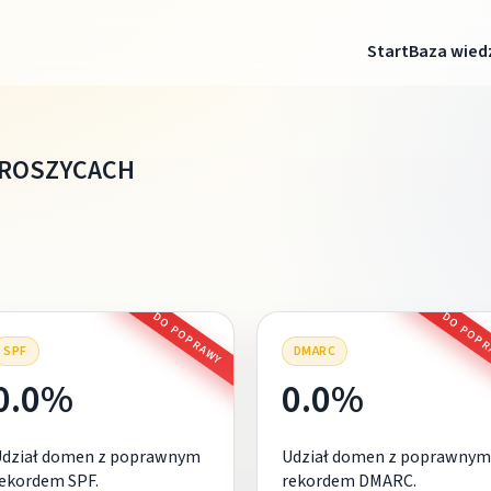
Start
Baza wied
BROSZYCACH
DO POPRAWY
DO POP
SPF
DMARC
0.0%
0.0%
Udział domen z poprawnym
Udział domen z poprawnym
ekordem SPF.
rekordem DMARC.