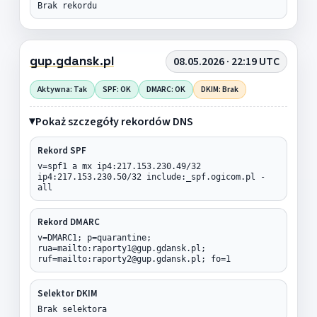
Brak rekordu
gup.gdansk.pl
08.05.2026 · 22:19 UTC
Aktywna: Tak
SPF: OK
DMARC: OK
DKIM: Brak
Pokaż szczegóły rekordów DNS
Rekord SPF
v=spf1 a mx ip4:217.153.230.49/32
ip4:217.153.230.50/32 include:_spf.ogicom.pl -
all
Rekord DMARC
v=DMARC1; p=quarantine;
rua=mailto:raporty1@gup.gdansk.pl;
ruf=mailto:raporty2@gup.gdansk.pl; fo=1
Selektor DKIM
Brak selektora