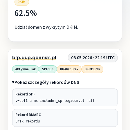
DKIM
62.5%
Udział domen z wykrytym DKIM.
bip.gup.gdansk.pl
08.05.2026 · 22:19 UTC
Aktywna: Tak
SPF: OK
DMARC: Brak
DKIM: Brak
Pokaż szczegóły rekordów DNS
Rekord SPF
v=spf1 a mx include:_spf.ogicom.pl -all
Rekord DMARC
Brak rekordu