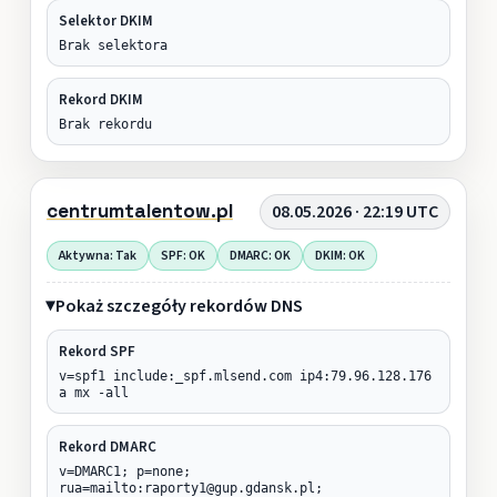
Selektor DKIM
Brak selektora
Rekord DKIM
Brak rekordu
centrumtalentow.pl
08.05.2026 · 22:19 UTC
Aktywna: Tak
SPF: OK
DMARC: OK
DKIM: OK
Pokaż szczegóły rekordów DNS
Rekord SPF
v=spf1 include:_spf.mlsend.com ip4:79.96.128.176
a mx -all
Rekord DMARC
v=DMARC1; p=none;
rua=mailto:raporty1@gup.gdansk.pl;