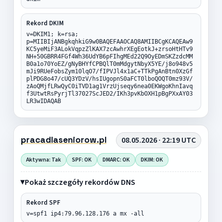
Rekord DKIM
v=DKIM1; k=rsa;
p=MIIBIjANBgkqhkiG9w0BAQEFAAOCAQ8AMIIBCgKCAQEAw9
KC5yeMiF3ALokVqpzZlKAX7zcAwhrXEgEotkJ+zrsoHtHTv9
NH+50GBRR4FGf4Wh36UdYB6pFIhgMEd22Q9OyEDmSKZzdcMM
B0a1o70YoEZ/gNyBHYfCPBQlT0mMdgytNbyX5YE/j8o948v5
mJi9RUeFobsZym10lqO7/fIPVJl4x1aC+TTkPgAnBtn0XzGf
plPDG8o47/cUQ3YDzV/hsIUgopnS0aFCT0lboQOQT0mz93V/
zAoQMjfLRwQyC0iTVD1ag1VrzUjseqy6nea0EKWgoKhnIavq
f3UtwtRsPyrjTl37027ScJED2/IKh3pvKbOXH1pBgPXxAY03
LR3wIDAQAB
pracadlaseniorow.pl
08.05.2026 · 22:19 UTC
Aktywna: Tak
SPF: OK
DMARC: OK
DKIM: OK
Pokaż szczegóły rekordów DNS
Rekord SPF
v=spf1 ip4:79.96.128.176 a mx -all