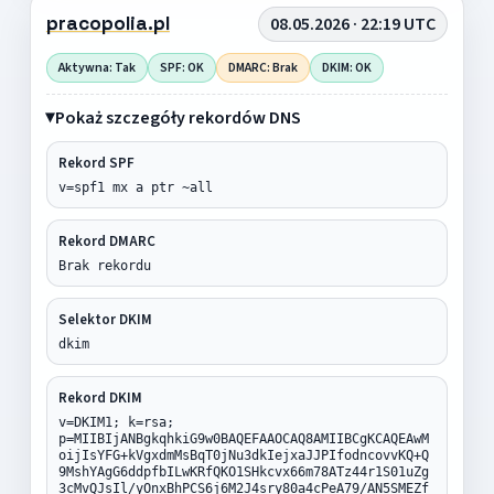
pracopolia.pl
08.05.2026 · 22:19 UTC
Aktywna: Tak
SPF: OK
DMARC: Brak
DKIM: OK
Pokaż szczegóły rekordów DNS
Rekord SPF
v=spf1 mx a ptr ~all
Rekord DMARC
Brak rekordu
Selektor DKIM
dkim
Rekord DKIM
v=DKIM1; k=rsa;
p=MIIBIjANBgkqhkiG9w0BAQEFAAOCAQ8AMIIBCgKCAQEAwM
oijIsYFG+kVgxdmMsBqT0jNu3dkIejxaJJPIfodncovvKQ+Q
9MshYAgG6ddpfbILwKRfQKO1SHkcvx66m78ATz44r1S01uZg
3cMvQJsIl/yOnxBhPCS6j6M2J4sry80a4cPeA79/AN5SMEZf