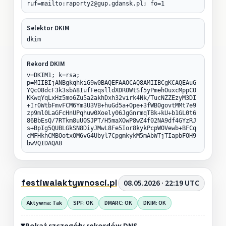
ruf=mailto:raporty2@gup.gdansk.pl; fo=1
Selektor DKIM
dkim
Rekord DKIM
v=DKIM1; k=rsa;
p=MIIBIjANBgkqhkiG9w0BAQEFAAOCAQ8AMIIBCgKCAQEAuG
YQcO8dcF3k3sbA8IufFeqslldXDR0WtSf5yPmehOuxcMppCO
KKwqYqLxHz5mo6Zu5a2akhDxh32virk4Nk/TucNZZEzyM3DI
+Ir0WtbFmvFCM6Ym3U3VB+huGd5a+Ope+3fWB0govtMMt7e9
zp9ml0LaGFcHnUPqhuw0Xoely06JgGnrmqTBk+kU+b1GL0t6
86BbEsQ/7RTkm8uU0SJPT/H5maXOwP8wZ4f02NA9df4GYzRJ
s+BpIg5QUBLGkSN8DiyJMwL8Fe5Ior8kykPcpWOVewb+BFCq
cMFHkhCMBOotxOM6vG4Ubyl7CpgmkykM5mAbWTjTIapbFOH9
bwVQIDAQAB
festiwalaktywnosci.pl
08.05.2026 · 22:19 UTC
Aktywna: Tak
SPF: OK
DMARC: OK
DKIM: OK
Pokaż szczegóły rekordów DNS