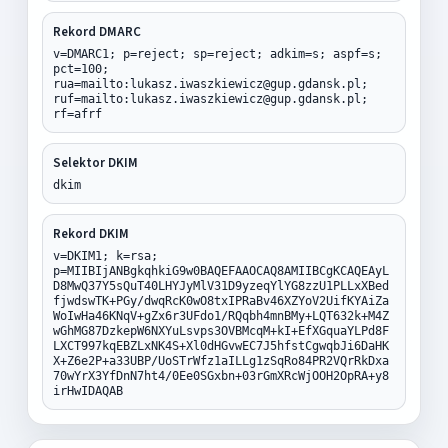
Rekord DMARC
v=DMARC1; p=reject; sp=reject; adkim=s; aspf=s;
pct=100;
rua=mailto:lukasz.iwaszkiewicz@gup.gdansk.pl;
ruf=mailto:lukasz.iwaszkiewicz@gup.gdansk.pl;
rf=afrf
Selektor DKIM
dkim
Rekord DKIM
v=DKIM1; k=rsa;
p=MIIBIjANBgkqhkiG9w0BAQEFAAOCAQ8AMIIBCgKCAQEAyL
D8MwQ37Y5sQuT40LHYJyMlV31D9yzeqYlYG8zzU1PLLxXBed
fjwdswTK+PGy/dwqRcK0wO8txIPRaBv46XZYoV2UifKYAiZa
WoIwHa46KNqV+gZx6r3UFdo1/RQqbh4mnBMy+LQT632k+M4Z
wGhMG87DzkepW6NXYuLsvps3OVBMcqM+kI+EfXGquaYLPd8F
LXCT997kqEBZLxNK4S+Xl0dHGvwEC7J5hfstCgwqbJi6DaHK
X+Z6e2P+a33UBP/UoSTrWfz1aILLg1zSqRo84PR2VQrRkDxa
70wYrX3YfDnN7ht4/0Ee0SGxbn+03rGmXRcWjOOH2OpRA+y8
irHwIDAQAB