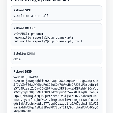
Rekord SPF
v=spf1 mx a ptr ~all
Rekord DMARC
v=DMARC1; p=none;
rua=mailto:raporty1@gup.gdansk.pl;
ruf=mailto:raporty2@gup.gdansk.pl; fo=1
Selektor DKIM
dkim
Rekord DKIM
v=DKIM1; k=rsa;
p=MIIBIjANBgkqhkiG9w0BAQEFAAOCAQ8AMIIBCgKCAQEA8o
JfJyVZvF86zUWY5pURoCJ4uCCw7GWwwHv9FJJSvP3rsvBrY6
z5Tu4FzajtZd6y+J6+26P/cqepXRPBuvxeXKBRiWb4ZCsVqt
XXVnyfqNu3Dj0x92tpNPT3d2NOpyOAt5+9XUJlzqHXBzohQa
lQ4OQ2kmlDqSz2QDX8pPte7vnZ+VSljsLpSD//ZXhMAnC0rL
IcUuyIyVbElH0jofKQ2I7imqrunJFidvreoejx14wtol8an3
gOrIjklTeshnXuWBa47TyLp0Jvizge1fa5AQ7yehxBnN1WQZ
va49Xb8WCFgz4z8q88PejKP73LaT1IJ/9brthkePJWu4CayO
kbQwIDAQAB