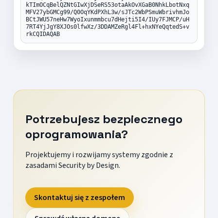
kTImOCqBelQZNtGIwXjDSeRS53otaAkOvXGaB0NhkLbotNxq
MFV27ybGMCg99/Q0OqYKdPXhL3w/sJTc2WbPSmuWbrivhmJo
BCtJWU57neHw7WyoIxunmmbcu7dHejti5I4/IUy7FJMCP/uH
7RT4YjJgY8XJOs0lfwXz/3DDAMZeRgl4Fl+hxNYeQqtedS+v
rkCQIDAQAB
Potrzebujesz bezpiecznego
oprogramowania?
Projektujemy i rozwijamy systemy zgodnie z
zasadami Security by Design.
Skontaktuj się z zespołem