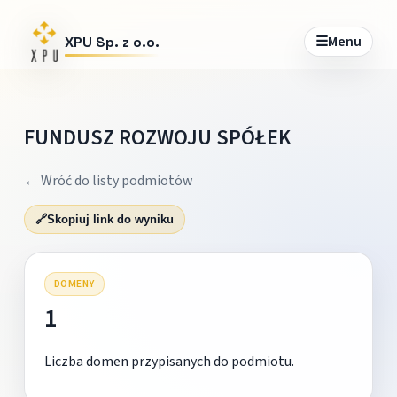
☰
Menu
XPU Sp. z o.o.
FUNDUSZ ROZWOJU SPÓŁEK
← Wróć do listy podmiotów
🔗
Skopiuj link do wyniku
DOMENY
1
Liczba domen przypisanych do podmiotu.