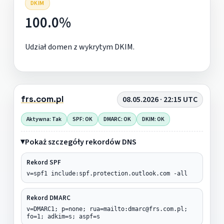
DKIM
100.0%
Udział domen z wykrytym DKIM.
frs.com.pl
08.05.2026 · 22:15 UTC
Aktywna: Tak
SPF: OK
DMARC: OK
DKIM: OK
Pokaż szczegóły rekordów DNS
Rekord SPF
v=spf1 include:spf.protection.outlook.com -all
Rekord DMARC
v=DMARC1; p=none; rua=mailto:dmarc@frs.com.pl;
fo=1; adkim=s; aspf=s