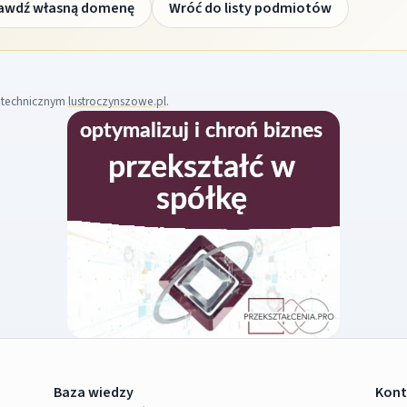
awdź własną domenę
Wróć do listy podmiotów
m technicznym
lustroczynszowe.pl
.
Baza wiedzy
Kont