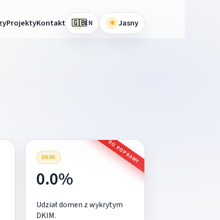
🇬🇧
zy
Projekty
Kontakt
☀
Jasny
EN
DO POPRAWY
DKIM
0.0%
Udział domen z wykrytym
DKIM.