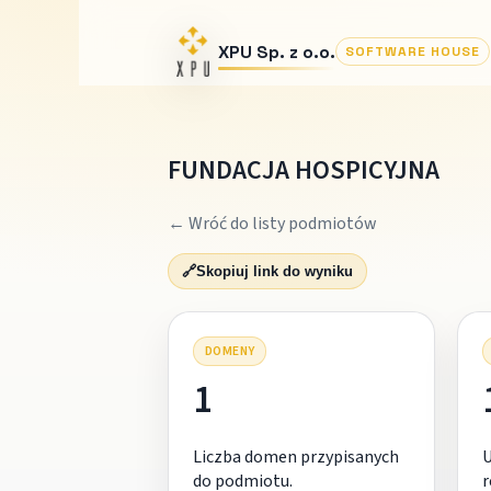
XPU Sp. z o.o.
SOFTWARE HOUSE
FUNDACJA HOSPICYJNA
← Wróć do listy podmiotów
🔗
Skopiuj link do wyniku
DOMENY
1
Liczba domen przypisanych
do podmiotu.
r