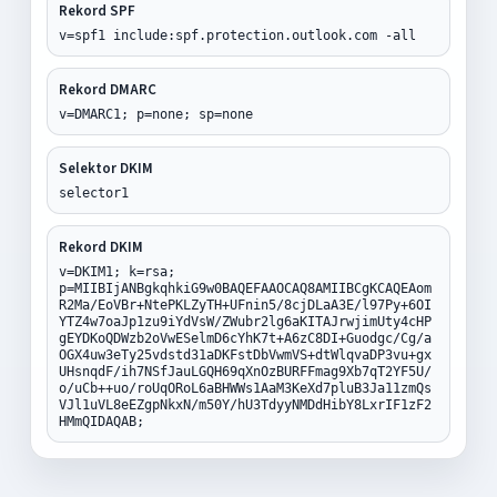
Rekord SPF
v=spf1 include:spf.protection.outlook.com -all
Rekord DMARC
v=DMARC1; p=none; sp=none
Selektor DKIM
selector1
Rekord DKIM
v=DKIM1; k=rsa;
p=MIIBIjANBgkqhkiG9w0BAQEFAAOCAQ8AMIIBCgKCAQEAom
R2Ma/EoVBr+NtePKLZyTH+UFnin5/8cjDLaA3E/l97Py+6OI
YTZ4w7oaJp1zu9iYdVsW/ZWubr2lg6aKITAJrwjimUty4cHP
gEYDKoQDWzb2oVwESelmD6cYhK7t+A6zC8DI+Guodgc/Cg/a
OGX4uw3eTy25vdstd31aDKFstDbVwmVS+dtWlqvaDP3vu+gx
UHsnqdF/ih7NSfJauLGQH69qXnOzBURFFmag9Xb7qT2YF5U/
o/uCb++uo/roUqORoL6aBHWWs1AaM3KeXd7pluB3Ja11zmQs
VJl1uVL8eEZgpNkxN/m50Y/hU3TdyyNMDdHibY8LxrIF1zF2
HMmQIDAQAB;