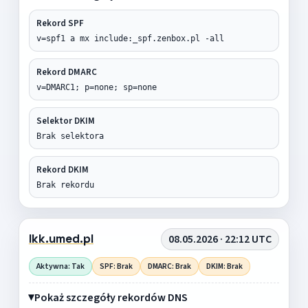
Rekord SPF
v=spf1 a mx include:_spf.zenbox.pl -all
Rekord DMARC
v=DMARC1; p=none; sp=none
Selektor DKIM
Brak selektora
Rekord DKIM
Brak rekordu
lkk.umed.pl
08.05.2026 · 22:12 UTC
Aktywna: Tak
SPF: Brak
DMARC: Brak
DKIM: Brak
Pokaż szczegóły rekordów DNS