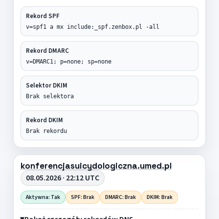
Rekord SPF
v=spf1 a mx include:_spf.zenbox.pl -all
Rekord DMARC
v=DMARC1; p=none; sp=none
Selektor DKIM
Brak selektora
Rekord DKIM
Brak rekordu
konferencjasuicydologiczna.umed.pl
08.05.2026 · 22:12 UTC
Aktywna: Tak
SPF: Brak
DMARC: Brak
DKIM: Brak