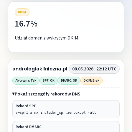
DKIM
16.7%
Udział domen z wykrytym DKIM.
andrologiakliniczna.pl
08.05.2026 · 22:12 UTC
Aktywna: Tak
SPF: OK
DMARC: OK
DKIM: Brak
Pokaż szczegóły rekordów DNS
Rekord SPF
v=spf1 a mx include:_spf.zenbox.pl -all
Rekord DMARC