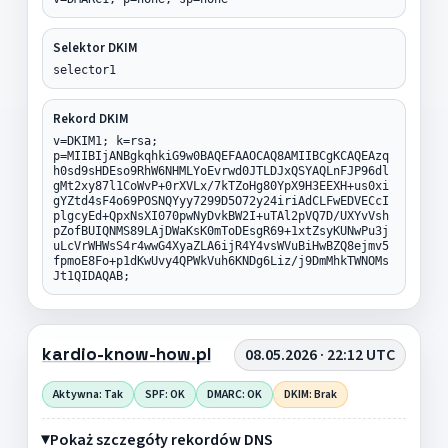
Selektor DKIM
selector1
Rekord DKIM
v=DKIM1; k=rsa;
p=MIIBIjANBgkqhkiG9w0BAQEFAAOCAQ8AMIIBCgKCAQEAzq
h0sd9sHDEso9RhW6NHMLYoEvrwd0JTLDJxQSYAQLnFJP96dl
gMt2xy87l1CoWvP+0rXVLx/7kTZoHg80YpX9H3EEXH+us0xi
gYZtd4sF4o69POSNQYyy7299D5O72y24iriAdCLFwEDVECcI
plgcyEd+QpxNsXI070pwNyDvkBW2I+uTAl2pVQ7D/UXYvVsh
pZofBUIQNMS89LAjDWaKsK0mToDEsgR69+1xtZsyKUNwPu3j
uLcVrWHWsS4r4wwG4XyaZLA6ijR4Y4vsWVuBiHwBZQ8ejmv5
fpmoE8Fo+p1dKwUvy4QPWkVuh6KNDg6Liz/j9DmMhkTWNOMs
Jt1QIDAQAB;
kardio-know-how.pl
08.05.2026 · 22:12 UTC
Aktywna: Tak
SPF: OK
DMARC: OK
DKIM: Brak
Pokaż szczegóły rekordów DNS