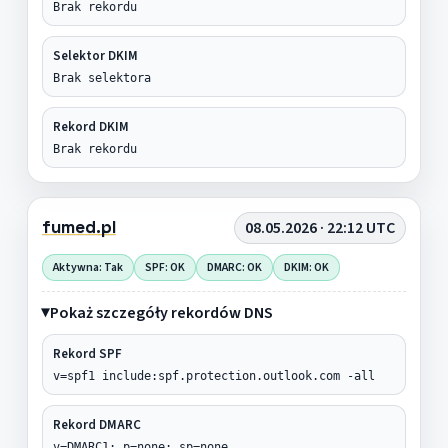
Brak rekordu
Selektor DKIM
Brak selektora
Rekord DKIM
Brak rekordu
fumed.pl
08.05.2026 · 22:12 UTC
Aktywna: Tak
SPF: OK
DMARC: OK
DKIM: OK
Pokaż szczegóły rekordów DNS
Rekord SPF
v=spf1 include:spf.protection.outlook.com -all
Rekord DMARC
v=DMARC1; p=none; sp=none