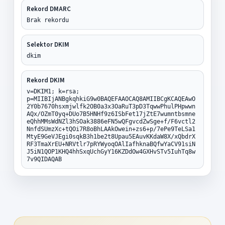
Rekord DMARC
Brak rekordu
Selektor DKIM
dkim
Rekord DKIM
v=DKIM1; k=rsa;
p=MIIBIjANBgkqhkiG9w0BAQEFAAOCAQ8AMIIBCgKCAQEAwO
2Y0b7670hsxmjwlfk2OB0a3x3OaRuT3pD3TqwwPhulPHpwwn
AQx/OZmT0yq+DUo7B5HNHf9z6ISbFet17jZtE7wumntbsmne
eQhhMMsWdNZl3hSOak3886eFN5wQFgvcdZwSge+f/F6vctl2
NnfdSUmzXc+tQOi7R8oBhLAAkOwein+zs6+p/7ePe9TeLSa1
MtyE9GeVJEgi0sqkB3h1be2t8Upau5EAuvKKdaW8X/xQbdrX
RF3TmaXrEU+NRVtlr7pRYWyoqOAlIafhknaBQfwYaCV91siN
J5iN1QOP1KHQ4hhSxqUchGyY16KZDdOw4GXHvSTv5IuhTq8w
7v9QIDAQAB