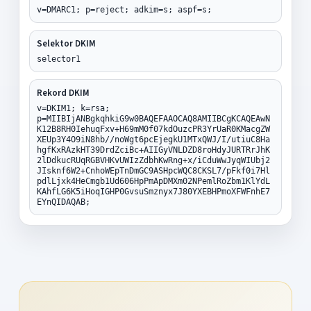
v=DMARC1; p=reject; adkim=s; aspf=s;
Selektor DKIM
selector1
Rekord DKIM
v=DKIM1; k=rsa;
p=MIIBIjANBgkqhkiG9w0BAQEFAAOCAQ8AMIIBCgKCAQEAwN
K12B8RH0IehuqFxv+H69mM0f07kdOuzcPR3YrUaR0KMacgZW
XEUp3Y4O9iN8hb//noWgt6pcEjegkU1MTxQWJ/I/utiuC8Ha
hgfKxRAzkHT39DrdZciBc+AIIGyVNLDZD8roHdyJURTRrJhK
2lDdkucRUqRGBVHKvUWIzZdbhKwRng+x/iCduWwJyqWIUbj2
JIsknf6W2+CnhoWEpTnDmGC9ASHpcWQC8CKSL7/pFkf0i7Hl
pdlLjxk4HeCmgb1Ud606HpPmApDMXm02NPemlRoZbm1KlYdL
KAhfLG6K5iHoqIGHP0GvsuSmznyx7J80YXEBHPmoXFWFnhE7
EYnQIDAQAB;