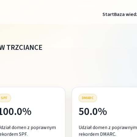
Start
Baza wied
W TRZCIANCE
SPF
DMARC
100.0%
50.0%
Udział domen z poprawnym
Udział domen z poprawnym
ekordem SPF.
rekordem DMARC.