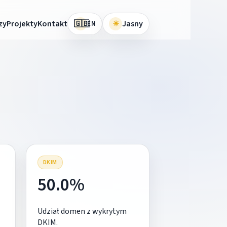
🇬🇧
zy
Projekty
Kontakt
☀
Jasny
EN
DKIM
50.0%
Udział domen z wykrytym
DKIM.