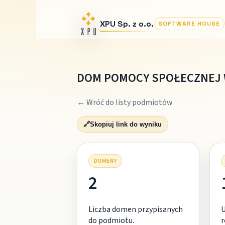
XPU Sp. z o.o.
SOFTWARE HOUSE
DOM POMOCY SPOŁECZNEJ 
← Wróć do listy podmiotów
🔗
Skopiuj link do wyniku
DOMENY
2
Liczba domen przypisanych
do podmiotu.
r