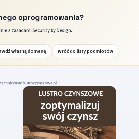
znego oprogramowania?
ie z zasadami Security by Design.
awdź własną domenę
Wróć do listy podmiotów
m technicznym
lustroczynszowe.pl
.