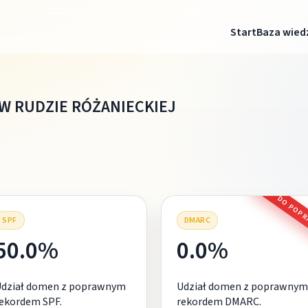
Start
Baza wied
 RUDZIE RÓŻANIECKIEJ
DO POP
SPF
DMARC
50.0%
0.0%
Udział domen z poprawnym
Udział domen z poprawnym
ekordem SPF.
rekordem DMARC.