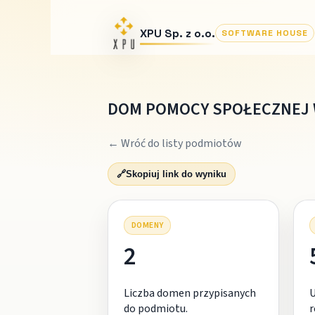
XPU Sp. z o.o.
SOFTWARE HOUSE
DOM POMOCY SPOŁECZNEJ W
← Wróć do listy podmiotów
🔗
Skopiuj link do wyniku
DOMENY
2
Liczba domen przypisanych
do podmiotu.
r