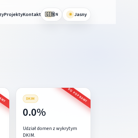
🇬🇧
zy
Projekty
Kontakt
☀
Jasny
EN
RAWY
DO POPRAWY
DKIM
0.0%
Udział domen z wykrytym
DKIM.