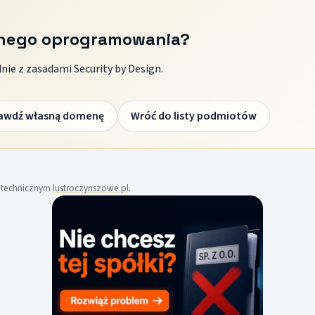
znego oprogramowania?
ie z zasadami Security by Design.
awdź własną domenę
Wróć do listy podmiotów
m technicznym
lustroczynszowe.pl
.