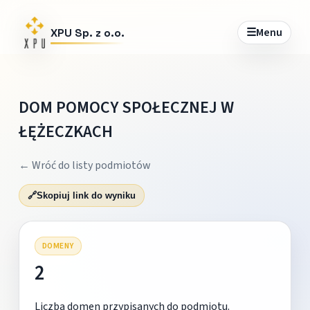
☰
Menu
XPU Sp. z o.o.
DOM POMOCY SPOŁECZNEJ W
ŁĘŻECZKACH
← Wróć do listy podmiotów
🔗
Skopiuj link do wyniku
DOMENY
2
Liczba domen przypisanych do podmiotu.