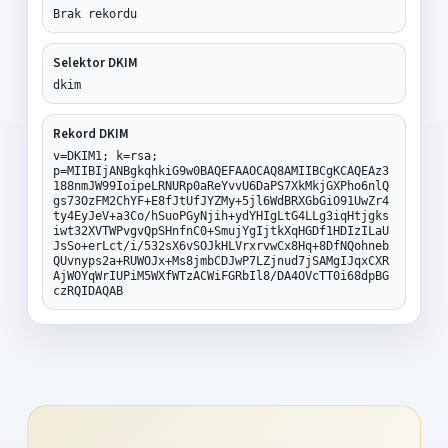
Brak rekordu
Selektor DKIM
dkim
Rekord DKIM
v=DKIM1; k=rsa;
p=MIIBIjANBgkqhkiG9w0BAQEFAAOCAQ8AMIIBCgKCAQEAz3
188nmJW99IoipeLRNURp0aReYvvU6DaPS7XkMkjGXPho6nlQ
gs73OzFM2ChYF+E8fJtUfJYZMy+5jl6WdBRXGbGiO91UwZr4
ty4EyJeV+a3Co/hSuoPGyNjih+ydYHIgLtG4LLg3iqHtjgks
iwt32XVTWPvgvQpSHnfnC0+SmujYgIjtkXqHGDf1HDIzILaU
JsSo+erLct/i/532sX6vSOJkHLVrxrvwCx8Hq+8DfNQohneb
QUvnyps2a+RUWOJx+Ms8jmbCDJwP7LZjnud7jSAMgIJqxCXR
AjWOYqWrIUPiM5WXfWTzACWiFGRbIl8/DA4OVcTT0i68dpBG
czRQIDAQAB