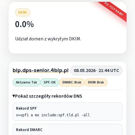
DO POPRAWY
DKIM
0.0%
Udział domen z wykrytym DKIM.
bip.dps-senior.4bip.pl
08.05.2026 · 21:44 UTC
Aktywna: Tak
SPF: OK
DMARC: Brak
DKIM: Brak
Pokaż szczegóły rekordów DNS
Rekord SPF
v=spf1 a mx include:spf.tld.pl -all
Rekord DMARC