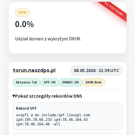
DO POPRAWY
DKIM
0.0%
Udział domen z wykrytym DKIM.
torun.naszdps.pl
08.05.2026 · 21:39 UTC
Aktywna: Tak
SPF: OK
DMARC: OK
DKIM: Brak
Pokaż szczegóły rekordów DNS
Rekord SPF
v=spf1 a mx include:spf.linuxpl.com
ip4:195.78.66.233 ip4:78.46.164.43
ip4:78.46.164.46 -all