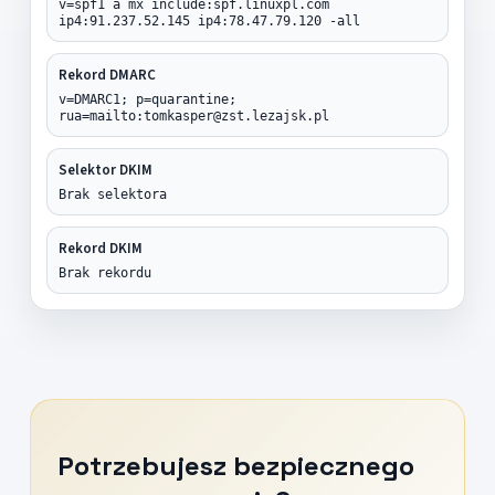
v=spf1 a mx include:spf.linuxpl.com
ip4:91.237.52.145 ip4:78.47.79.120 -all
Rekord DMARC
v=DMARC1; p=quarantine;
rua=mailto:tomkasper@zst.lezajsk.pl
Selektor DKIM
Brak selektora
Rekord DKIM
Brak rekordu
Potrzebujesz bezpiecznego