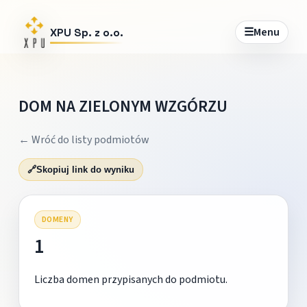
☰
Menu
XPU Sp. z o.o.
DOM NA ZIELONYM WZGÓRZU
← Wróć do listy podmiotów
🔗
Skopiuj link do wyniku
DOMENY
1
Liczba domen przypisanych do podmiotu.