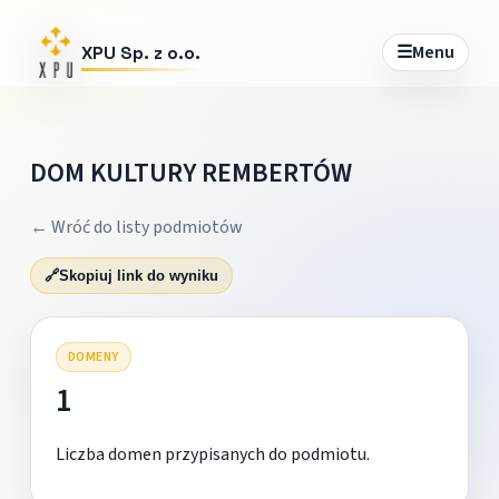
☰
Menu
XPU Sp. z o.o.
DOM KULTURY REMBERTÓW
← Wróć do listy podmiotów
🔗
Skopiuj link do wyniku
DOMENY
1
Liczba domen przypisanych do podmiotu.