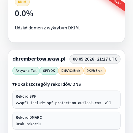
DKIM
0.0%
Udział domen z wykrytym DKIM.
dkrembertow.waw.pl
08.05.2026 · 21:27 UTC
Aktywna: Tak
SPF: OK
DMARC: Brak
DKIM: Brak
Pokaż szczegóły rekordów DNS
Rekord SPF
v=spf1 include:spf.protection.outlook.com -all
Rekord DMARC
Brak rekordu