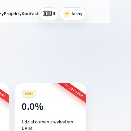
🇬🇧
zy
Projekty
Kontakt
☀
Jasny
EN
RAWY
DO POPRAWY
DKIM
0.0%
Udział domen z wykrytym
DKIM.