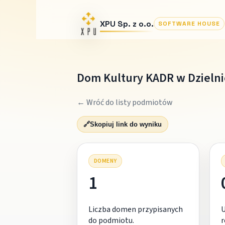
XPU Sp. z o.o.
SOFTWARE HOUSE
Dom Kultury KADR w Dzieln
← Wróć do listy podmiotów
🔗
Skopiuj link do wyniku
DOMENY
1
Liczba domen przypisanych
do podmiotu.
r