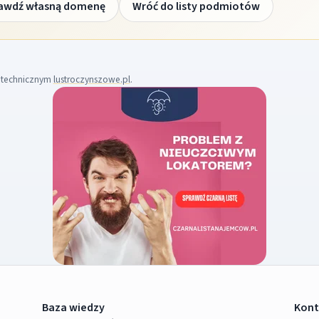
awdź własną domenę
Wróć do listy podmiotów
m technicznym
lustroczynszowe.pl
.
Baza wiedzy
Kont