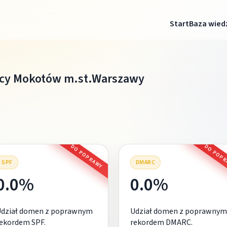
Start
Baza wied
icy Mokotów m.st.Warszawy
DO POPRAWY
DO POP
SPF
DMARC
0.0%
0.0%
Udział domen z poprawnym
Udział domen z poprawnym
ekordem SPF.
rekordem DMARC.