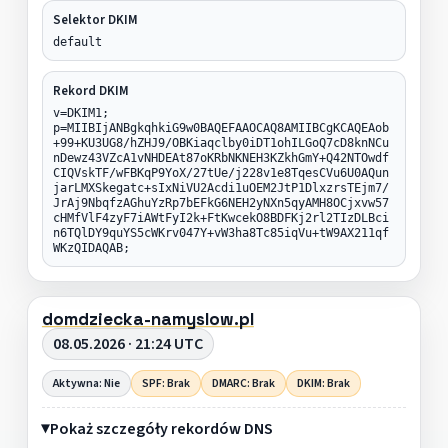
Selektor DKIM
default
Rekord DKIM
v=DKIM1;
p=MIIBIjANBgkqhkiG9w0BAQEFAAOCAQ8AMIIBCgKCAQEAob
+99+KU3UG8/hZHJ9/OBKiaqclby0iDT1ohILGoQ7cD8knNCu
nDewz43VZcA1vNHDEAt87oKRbNKNEH3KZkhGmY+Q42NTOwdf
CIQVskTF/wFBKqP9YoX/27tUe/j228v1e8TqesCVu6U0AQun
jarLMXSkegatc+sIxNiVU2Acdi1uOEM2JtP1DlxzrsTEjm7/
JrAj9NbqfzAGhuYzRp7bEFkG6NEH2yNXn5qyAMH8OCjxvw57
cHMfVlF4zyF7iAWtFyI2k+FtKwcekO8BDFKj2rl2TIzDLBci
n6TQlDY9quYS5cWKrv047Y+vW3ha8Tc85iqVu+tW9AX211qf
WKzQIDAQAB;
domdziecka-namyslow.pl
08.05.2026 · 21:24 UTC
Aktywna: Nie
SPF: Brak
DMARC: Brak
DKIM: Brak
Pokaż szczegóły rekordów DNS