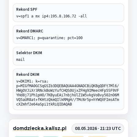
Rekord SPF
v=spf1 a mx ip4:195.8.106.72 -all
Rekord DMARC
v=DMARC1; p=quarantine; pct=100
Selektor DKIM
mail
Rekord DKIM
v=DKIM1; k=rsa;
p=MIGfMA0GCSqGSIb3DQEBAQUAA4GNADCBiQKBgQDFt7Ml6/
HWgOVJiXr3RNckBoWzYufCHQS0UjxZFHg9IMeecHFp5SF9VF
YHd8j71Ph1pHO/7KByuEAi7nbjhUlZ1W5vkgVoBvy502nO6M
VQ5aUR8at+fKHtzQkmQIlkRMgH//TMcNr5p+hYWQXFImsATm
cXZmhf2e64aSpi1tkRiQIDAQAB
domdziecka.kalisz.pl
08.05.2026 · 21:23 UTC