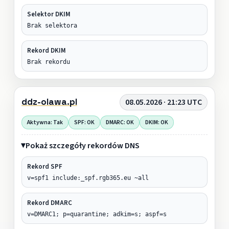
Selektor DKIM
Brak selektora
Rekord DKIM
Brak rekordu
ddz-olawa.pl
08.05.2026 · 21:23 UTC
Aktywna: Tak
SPF: OK
DMARC: OK
DKIM: OK
Pokaż szczegóły rekordów DNS
Rekord SPF
v=spf1 include:_spf.rgb365.eu ~all
Rekord DMARC
v=DMARC1; p=quarantine; adkim=s; aspf=s