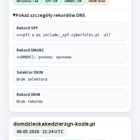
Aktywna: Tak
SPF: OK
DMARC: OK
DKIM: Brak
Pokaż szczegóły rekordów DNS
Rekord SPF
v=spf1 a mx include:_spf.cyberfolks.pl -all
Rekord DMARC
v=DMARC1; p=none; sp=none
Selektor DKIM
Brak selektora
Rekord DKIM
Brak rekordu
domdzieckakedzierzyn-kozle.pl
08.05.2026 · 21:24 UTC