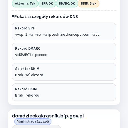
Aktywna: Tak
SPF: OK
DMARC: OK
DKIM: Brak
Pokaż szczegóły rekordów DNS
Rekord SPF
v=spf1 +a +mx +a:plesk.netkoncept.com -all
Rekord DMARC
v=DMARC1; p=none
Selektor DKIM
Brak selektora
Rekord DKIM
Brak rekordu
domdzieckakrasnik.bip.gov.pl
Administracja (.gov.pl)