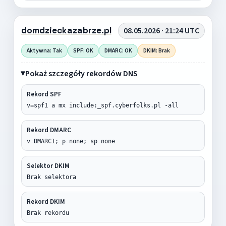
domdzieckazabrze.pl
08.05.2026 · 21:24 UTC
Aktywna: Tak
SPF: OK
DMARC: OK
DKIM: Brak
Pokaż szczegóły rekordów DNS
Rekord SPF
v=spf1 a mx include:_spf.cyberfolks.pl -all
Rekord DMARC
v=DMARC1; p=none; sp=none
Selektor DKIM
Brak selektora
Rekord DKIM
Brak rekordu