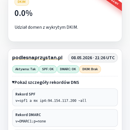
DKIM
0.0%
Udział domen z wykrytym DKIM.
podlesnaprzystan.pl
08.05.2026 · 21:26 UTC
Aktywna: Tak
SPF: OK
DMARC: OK
DKIM: Brak
Pokaż szczegóły rekordów DNS
Rekord SPF
v=spf1 a mx ip4:94.154.117.200 ~all
Rekord DMARC
v=DMARC1;p=none