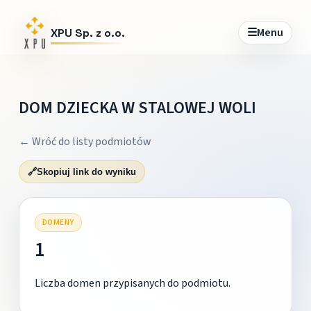
☰
Menu
XPU Sp. z o.o.
DOM DZIECKA W STALOWEJ WOLI
← Wróć do listy podmiotów
🔗
Skopiuj link do wyniku
DOMENY
1
Liczba domen przypisanych do podmiotu.