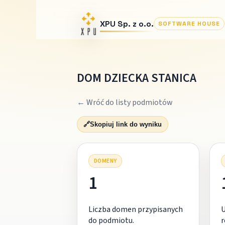
XPU Sp. z o.o.
SOFTWARE HOUSE
DOM DZIECKA STANICA
← Wróć do listy podmiotów
🔗
Skopiuj link do wyniku
DOMENY
1
Liczba domen przypisanych
do podmiotu.
r