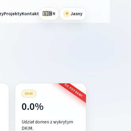
🇬🇧
zy
Projekty
Kontakt
☀
Jasny
EN
DO POPRAWY
DKIM
0.0%
Udział domen z wykrytym
DKIM.