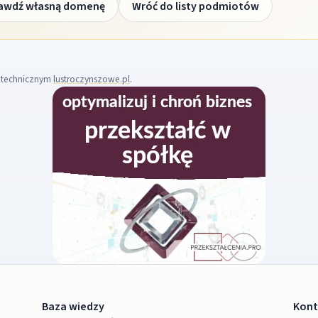
awdź własną domenę
Wróć do listy podmiotów
m technicznym
lustroczynszowe.pl
.
Baza wiedzy
Kont