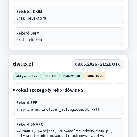
Selektor DKIM
Brak selektora
Rekord DKIM
Brak rekordu
dwup.pl
08.05.2026 · 21:21 UTC
Aktywna: Tak
SPF: OK
DMARC: OK
DKIM: Brak
Pokaż szczegóły rekordów DNS
Rekord SPF
v=spf1 a mx include:_spf.ogicom.pl -all
Rekord DMARC
v=DMARC1; p=reject; rua=mailto:admin@dwup.pl;
ruf=mailto:admin@dwup.pl; adkim=s; aspf=s