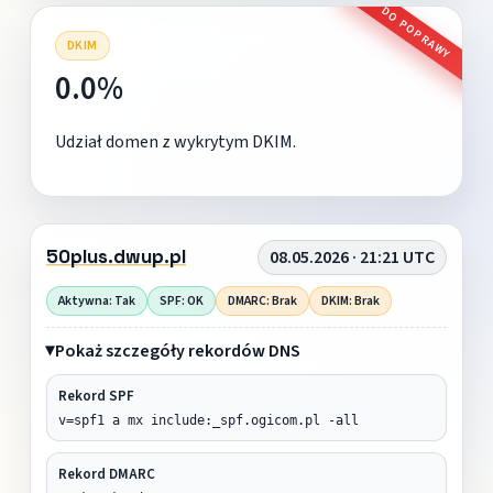
DO POPRAWY
DKIM
0.0%
Udział domen z wykrytym DKIM.
50plus.dwup.pl
08.05.2026 · 21:21 UTC
Aktywna: Tak
SPF: OK
DMARC: Brak
DKIM: Brak
Pokaż szczegóły rekordów DNS
Rekord SPF
v=spf1 a mx include:_spf.ogicom.pl -all
Rekord DMARC