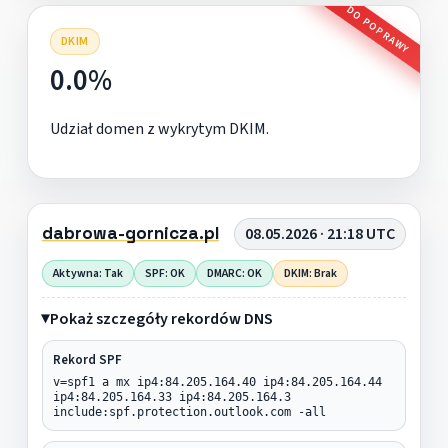
DO POPRAWY
DKIM
0.0%
Udział domen z wykrytym DKIM.
dabrowa-gornicza.pl
08.05.2026 · 21:18 UTC
Aktywna: Tak
SPF: OK
DMARC: OK
DKIM: Brak
Pokaż szczegóły rekordów DNS
Rekord SPF
v=spf1 a mx ip4:84.205.164.40 ip4:84.205.164.44
ip4:84.205.164.33 ip4:84.205.164.3
include:spf.protection.outlook.com -all