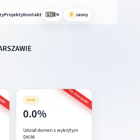
🇬🇧
zy
Projekty
Kontakt
☀
Jasny
EN
ARSZAWIE
RAWY
DO POPRAWY
DKIM
0.0%
Udział domen z wykrytym
DKIM.