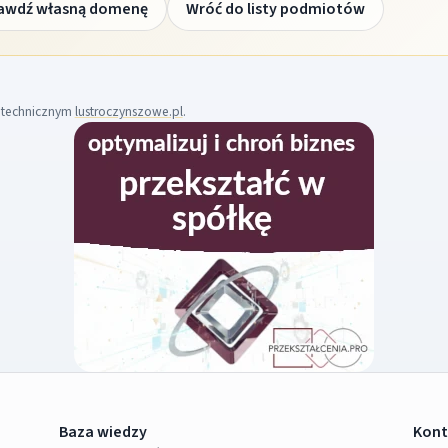
awdź własną domenę
Wróć do listy podmiotów
m technicznym
lustroczynszowe.pl
.
Baza wiedzy
Kont