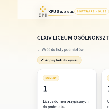
XPU Sp. z o.o.
SOFTWARE HOUSE
CLXIV LICEUM OGÓLNOKSZ
← Wróć do listy podmiotów
🔗
Skopiuj link do wyniku
DOMENY
1
Liczba domen przypisanych
do podmiotu.
r