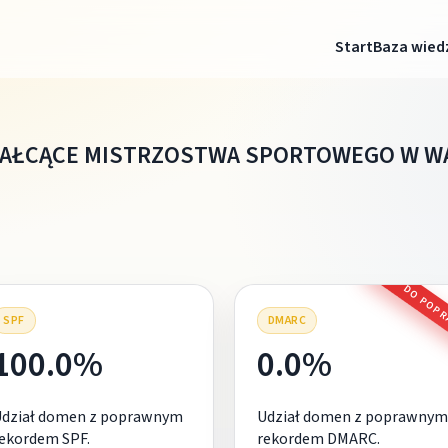
Start
Baza wied
TAŁCĄCE MISTRZOSTWA SPORTOWEGO W W
DO POP
SPF
DMARC
100.0%
0.0%
Udział domen z poprawnym
Udział domen z poprawnym
ekordem SPF.
rekordem DMARC.