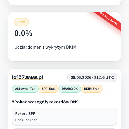
DO POPRAWY
DKIM
0.0%
Udział domen z wykrytym DKIM.
lo157.waw.pl
08.05.2026 · 21:16 UTC
Aktywna: Tak
SPF: Brak
DMARC: OK
DKIM: Brak
Pokaż szczegóły rekordów DNS
Rekord SPF
Brak rekordu