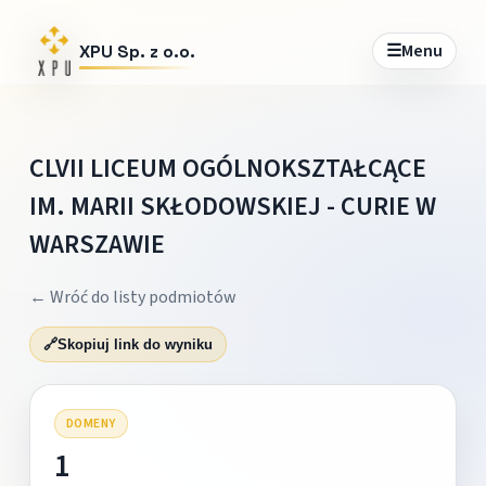
☰
Menu
XPU Sp. z o.o.
CLVII LICEUM OGÓLNOKSZTAŁCĄCE
IM. MARII SKŁODOWSKIEJ - CURIE W
WARSZAWIE
← Wróć do listy podmiotów
🔗
Skopiuj link do wyniku
DOMENY
1